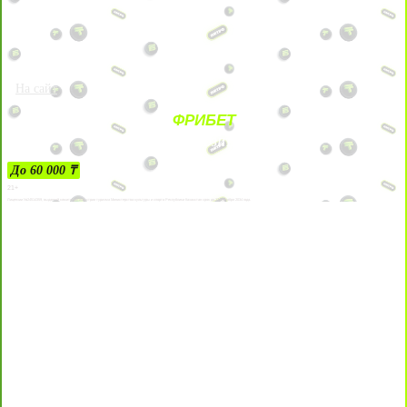
На сайт
ФРИБЕТ
ЗА ДЕПОЗИТЫ
До 60 000 ₸
21+
Лицензии №24514359, выданной комитетом индустрии туризма Министерства культуры и спорта Республики Казахстан срок до 27 сентября 2034 года.