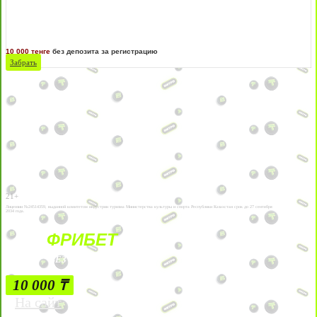
10 000 тенге
без депозита за регистрацию
Забрать
21+
Лицензии №24514359, выданной комитетом индустрии туризма Министерства культуры и спорта Республики Казахстан срок до 27 сентября
2034 года.
ФРИБЕТ
БЕЗ УСЛОВИЙ
10 000 ₸
На сайт