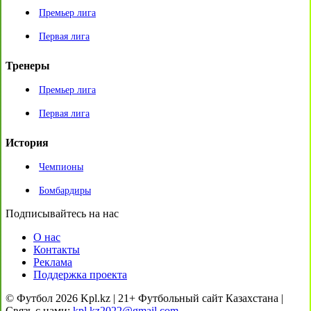
Премьер лига
Первая лига
Тренеры
Премьер лига
Первая лига
История
Чемпионы
Бомбардиры
Подписывайтесь на нас
О нас
Контакты
Реклама
Поддержка проекта
© Футбол 2026 Kpl.kz | 21+ Футбольный сайт Казахстана |
Связь с нами:
kpl.kz2022@gmail.com