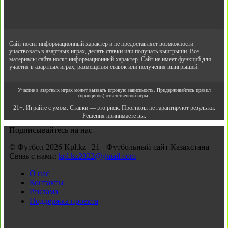
Сайт носит информационный характер и не предоставляет возможности
участвовать в азартных играх, делать ставки или получать выигрыши. Все
материалы сайта носят информационный характер. Сайт не имеет функций для
участия в азартных играх, размещения ставок или получения выигрышей.
Участие в азартных играх может вызвать игровую зависимость. Придерживайтесь правил
(принципов) ответственной игры.
21+. Играйте с умом. Ставки — это риск. Прогнозы не гарантируют результат.
Решения принимаете вы.
Подписывайтесь на нас
© Футбол 2026 Kpl.kz | 21+ Футбольный сайт Казахстана |
Связь с нами:
kpl.kz2022@gmail.com
О нас
Контакты
Реклама
Поддержка проекта