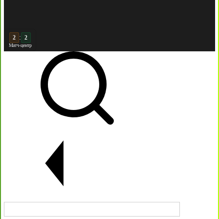
:
3
2
Матч-центр