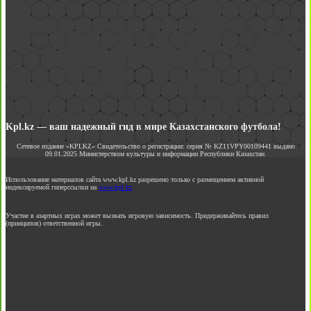
Kpl.kz — ваш надежный гид в мире Казахстанского футбола!
Сетевое издание «KPLKZ» Свидетельство о регистрации: серия № KZ11VPY00109441 выдано
09.01.2025 Министерством культуры и информации Республики Казахстан.
Использование материалов сайта www.kpl.kz разрешено только с размещением активной
индексируемой гиперссылки на
www.kpl.kz
Участие в азартных играх может вызвать игровую зависимость. Придерживайтесь правил
(принципов) ответственной игры.