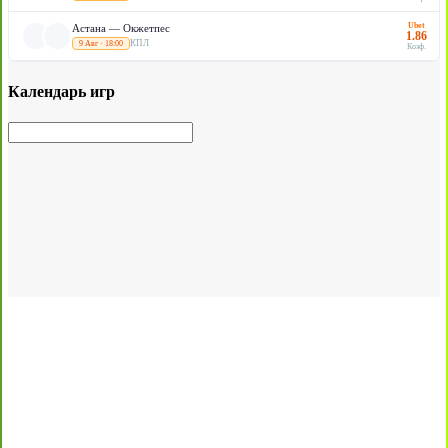
Ubet
Астана — Окжетпес
1.86
КПЛ
9 Авг · 18:00
Коэф.
Календарь игр