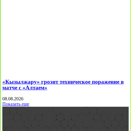
«Кызылжару» грозит техническое поражение в
матче с «Алтаем»
08.08.2026
Показать еще