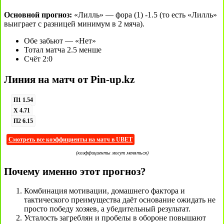
Основной прогноз:
«Лилль» — фора (1) -1.5 (то есть «Лилль»
выиграет с разницей минимум в 2 мяча).
Обе забьют — «Нет»
Тотал матча 2.5 менше
Счёт 2:0
Линия на матч от Pin-up.kz
П1 1.54
Х 4.71
П2 6.15
Смотреть все коэффициенты на матч в UBET
(коэффициенты могут меняться)
Почему именно этот прогноз?
Комбинация мотивации, домашнего фактора и
тактического преимущества даёт основание ожидать не
просто победу хозяев, а убедительный результат.
Усталость загреблян и пробелы в обороне повышают