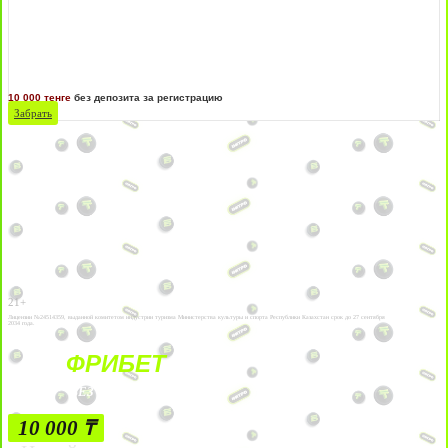
10 000 тенге
без депозита за регистрацию
Забрать
21+
Лицензии №24514359, выданной комитетом индустрии туризма Министерства культуры и спорта Республики Казахстан срок до 27 сентября
2034 года.
ФРИБЕТ
БЕЗ УСЛОВИЙ
10 000 ₸