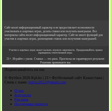
Сайт носит информационный характер и не предоставляет возможности
участвовать в азартных играх, делать ставки или получать выигрыши. Все
материалы сайта носят информационный характер. Сайт не имеет функций для
участия в азартных играх, размещения ставок или получения выигрышей.
Участие в азартных играх может вызвать игровую зависимость. Придерживайтесь правил
(принципов) ответственной игры.
21+. Играйте с умом. Ставки — это риск. Прогнозы не гарантируют результат.
Решения принимаете вы.
Подписывайтесь на нас
© Футбол 2026 Kpl.kz | 21+ Футбольный сайт Казахстана |
Связь с нами:
kpl.kz2022@gmail.com
О нас
Контакты
Реклама
Поддержка проекта