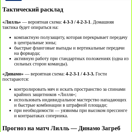
Тактический расклад
«Лилль»
— вероятная схема:
4-3-3 / 4-2-3-1
. Домашняя
тактика будет опираться на:
компактную полузащиту, которая перекрывает передачу
в центральные зоны;
быстрые фланговые выпады и вертикальные передачи
на форварда;
активную работу при стандартных положениях (одна из
сильных сторон команды).
«Динамо»
— вероятная схема:
4-2-3-1 / 4-3-3.
Гости
постараются:
контролировать мяч и искать пространство за спинами
крайних защитников «Лилля»;
использовать индивидуальное мастерство нападающих
и быстрые комбинации в штрафной площади;
при необходимости — уязвимы при высоком прессинге
и контраатаках соперника.
Прогноз на матч Лилль — Динамо Загреб