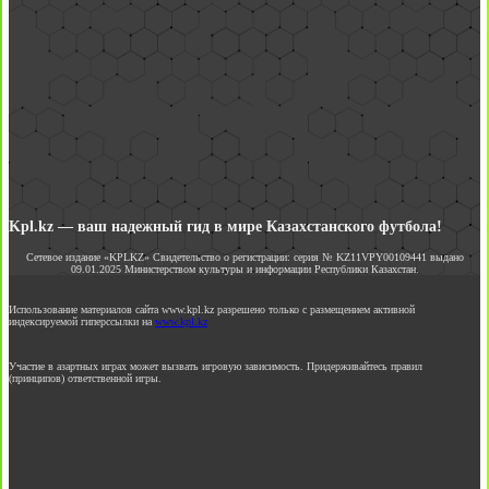
Kpl.kz — ваш надежный гид в мире Казахстанского футбола!
Сетевое издание «KPLKZ» Свидетельство о регистрации: серия № KZ11VPY00109441 выдано
09.01.2025 Министерством культуры и информации Республики Казахстан.
Использование материалов сайта www.kpl.kz разрешено только с размещением активной
индексируемой гиперссылки на
www.kpl.kz
Участие в азартных играх может вызвать игровую зависимость. Придерживайтесь правил
(принципов) ответственной игры.