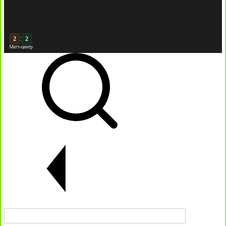
:
3
3
Матч-центр