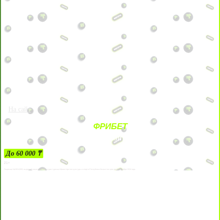
На сайт
ФРИБЕТ
ЗА ДЕПОЗИТЫ
До 60 000 ₸
21+
Лицензии №24514359, выданной комитетом индустрии туризма Министерства культуры и спорта Республики Казахстан срок до 27 сентября 2034 года.