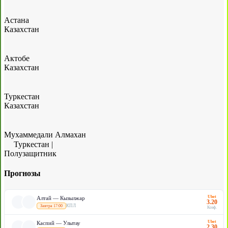
Астана
Казахстан
Актобе
Казахстан
Туркестан
Казахстан
Мухаммедали Алмахан
Туркестан
|
Полузащитник
Прогнозы
Ubet
Алтай — Кызылжар
3.20
КПЛ
Завтра 17:00
Коэф.
Ubet
Каспий — Улытау
2.30