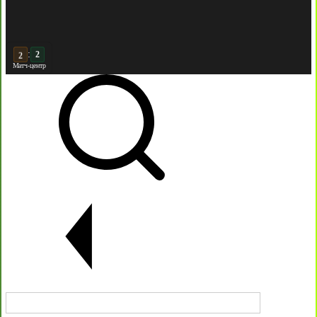
:
3
2
Матч-центр