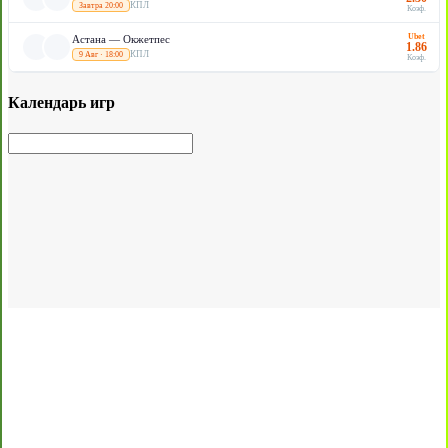
КПЛ
Завтра 20:00
Коэф.
Ubet
Астана — Окжетпес
1.86
КПЛ
9 Авг · 18:00
Коэф.
Календарь игр