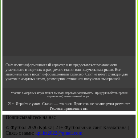
Сайт носит информационный характер и не предоставляет возможности
участвовать в азартных играх, делать ставки или получать выигрыши. Все
материалы сайта носят информационный характер. Сайт не имеет функций для
участия в азартных играх, размещения ставок или получения выигрышей.
Участие в азартных играх может вызвать игровую зависимость. Придерживайтесь правил
(принципов) ответственной игры.
21+. Играйте с умом. Ставки — это риск. Прогнозы не гарантируют результат.
Решения принимаете вы.
Подписывайтесь на нас
© Футбол 2026 Kpl.kz | 21+ Футбольный сайт Казахстана |
Связь с нами:
kpl.kz2022@gmail.com