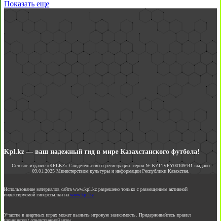
Показать еще
Kpl.kz — ваш надежный гид в мире Казахстанского футбола!
Сетевое издание «KPLKZ» Свидетельство о регистрации: серия № KZ11VPY00109441 выдано
09.01.2025 Министерством культуры и информации Республики Казахстан.
Использование материалов сайта www.kpl.kz разрешено только с размещением активной
индексируемой гиперссылки на
www.kpl.kz
Участие в азартных играх может вызвать игровую зависимость. Придерживайтесь правил
(принципов) ответственной игры.