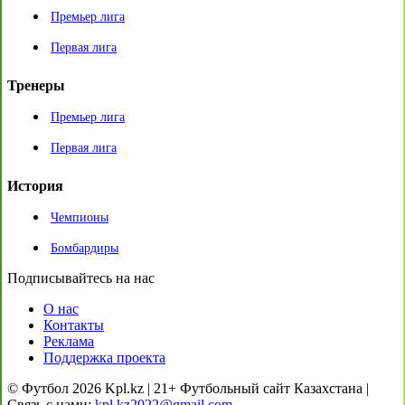
Премьер лига
Первая лига
Тренеры
Премьер лига
Первая лига
История
Чемпионы
Бомбардиры
Подписывайтесь на нас
О нас
Контакты
Реклама
Поддержка проекта
© Футбол 2026 Kpl.kz | 21+ Футбольный сайт Казахстана |
Связь с нами:
kpl.kz2022@gmail.com