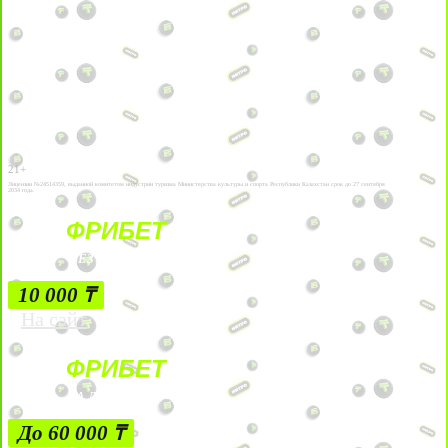
21+
Лицензии №24514359, выданной комитетом индустрии туризма Министерства культуры и спорта Республики Казахстан срок до 27 сентября
2034 года.
ФРИБЕТ
БЕЗ УСЛОВИЙ
10 000 ₸
На сайт
ФРИБЕТ
ЗА ДЕПОЗИТЫ
До 60 000 ₸