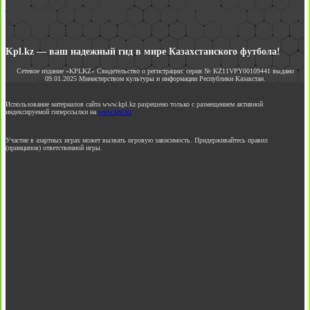
Kpl.kz — ваш надежный гид в мире Казахстанского футбола!
Сетевое издание «KPLKZ» Свидетельство о регистрации: серия № KZ11VPY00109441 выдано
09.01.2025 Министерством культуры и информации Республики Казахстан.
Использование материалов сайта www.kpl.kz разрешено только с размещением активной
индексируемой гиперссылки на
www.kpl.kz
Участие в азартных играх может вызвать игровую зависимость. Придерживайтесь правил
(принципов) ответственной игры.