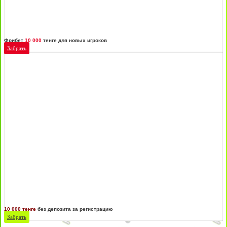
Фрибет
10 000
тенге для новых игроков
Забрать
10 000 тенге
без депозита за регистрацию
Забрать