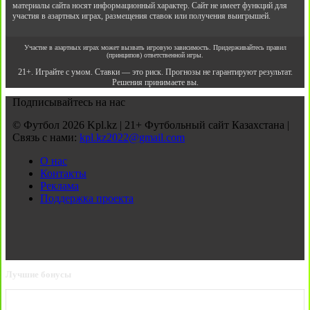
материалы сайта носят информационный характер. Сайт не имеет функций для
участия в азартных играх, размещения ставок или получения выигрышей.
Участие в азартных играх может вызвать игровую зависимость. Придерживайтесь правил
(принципов) ответственной игры.
21+. Играйте с умом. Ставки — это риск. Прогнозы не гарантируют результат.
Решения принимаете вы.
Подписывайтесь на нас
© Футбол 2026 Kpl.kz | 21+ Футбольный сайт Казахстана |
Связь с нами:
kpl.kz2022@gmail.com
О нас
Контакты
Реклама
Поддержка проекта
Лучшие бонусы