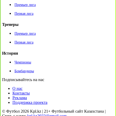
Премьер лига
Первая лига
Тренеры
Премьер лига
Первая лига
История
Чемпионы
Бомбардиры
Подписывайтесь на нас
О нас
Контакты
Реклама
Поддержка проекта
© Футбол 2026 Kpl.kz | 21+ Футбольный сайт Казахстана |
Связь с нами:
kpl.kz2022@gmail.com