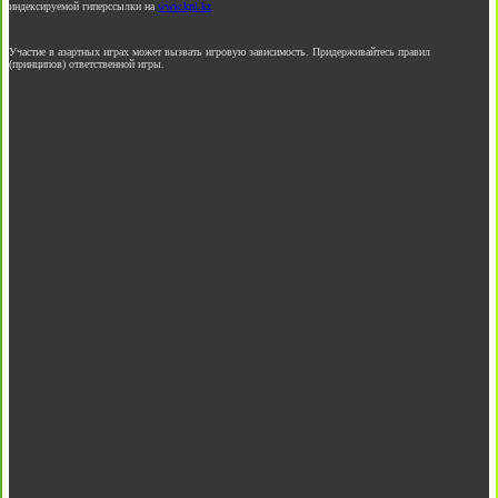
индексируемой гиперссылки на
www.kpl.kz
Участие в азартных играх может вызвать игровую зависимость. Придерживайтесь правил
(принципов) ответственной игры.