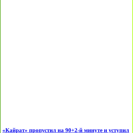
«Кайрат» пропустил на 90+2-й минуте и уступил