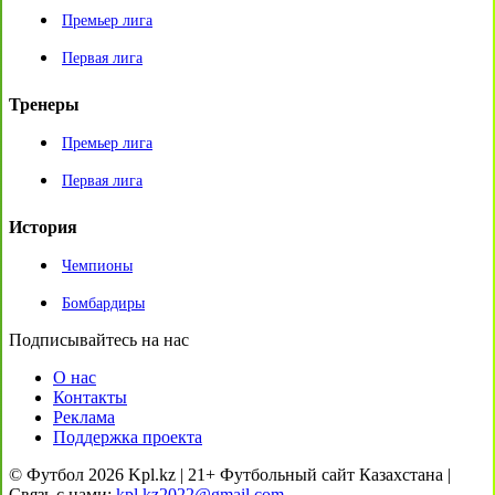
Премьер лига
Первая лига
Тренеры
Премьер лига
Первая лига
История
Чемпионы
Бомбардиры
Подписывайтесь на нас
О нас
Контакты
Реклама
Поддержка проекта
© Футбол 2026 Kpl.kz | 21+ Футбольный сайт Казахстана |
Связь с нами:
kpl.kz2022@gmail.com