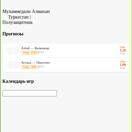
Мухаммедали Алмахан
Туркестан
|
Полузащитник
Прогнозы
Ubet
Алтай — Кызылжар
3.20
КПЛ
8 Авг · 17:00
Коэф.
Ubet
Астана — Окжетпес
1.86
КПЛ
9 Авг · 18:00
Коэф.
Календарь игр