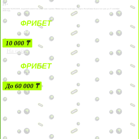
21+
Лицензии №24514359, выданной комитетом индустрии туризма Министерства культуры и спорта Республики Казахстан срок до 27 сентября
2034 года.
ФРИБЕТ
БЕЗ УСЛОВИЙ
10 000 ₸
На сайт
ФРИБЕТ
ЗА ДЕПОЗИТЫ
До 60 000 ₸