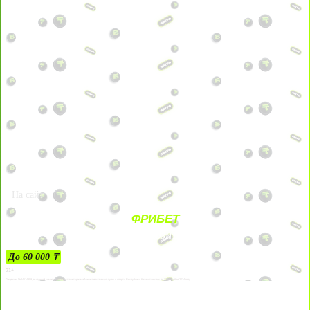
На сайт
ФРИБЕТ
ЗА ДЕПОЗИТЫ
До 60 000 ₸
21+
Лицензии №24514359, выданной комитетом индустрии туризма Министерства культуры и спорта Республики Казахстан срок до 27 сентября 2034 года.