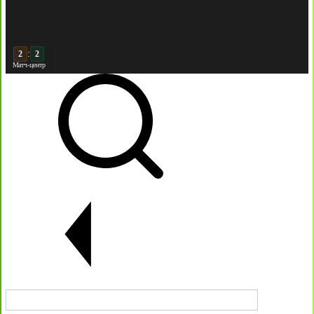
:
3
2
Матч-центр