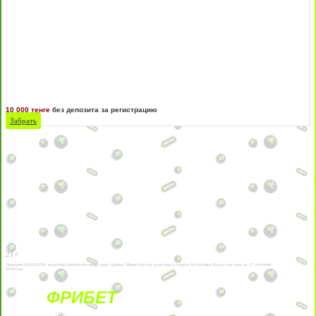
10 000 тенге
без депозита за регистрацию
Забрать
21+
Лицензии №24514359, выданной комитетом индустрии туризма Министерства культуры и спорта Республики Казахстан срок до 27 сентября
2034 года.
ФРИБЕТ