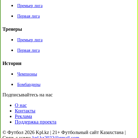
Премьер лига
Первая лига
Тренеры
Премьер лига
Первая лига
История
Чемпионы
Бомбардиры
Подписывайтесь на нас
О нас
Контакты
Реклама
Поддержка проекта
© Футбол 2026 Kpl.kz | 21+ Футбольный сайт Казахстана |
Связь с нами:
kpl.kz2022@gmail.com