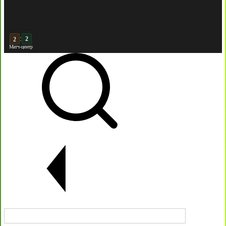
:
3
2
Матч-центр