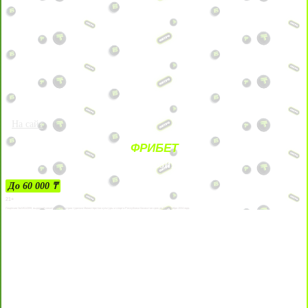
На сайт
ФРИБЕТ
ЗА ДЕПОЗИТЫ
До 60 000 ₸
21+
Лицензии №24514359, выданной комитетом индустрии туризма Министерства культуры и спорта Республики Казахстан срок до 27 сентября 2034 года.