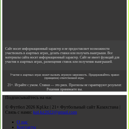
Сайт носит информационный характер и не предоставляет возможности
участвовать в азартных играх, делать ставки или получать выигрыши. Все
материалы сайта носят информационный характер. Сайт не имеет функций для
участия в азартных играх, размещения ставок или получения выигрышей.
Участие в азартных играх может вызвать игровую зависимость. Придерживайтесь правил
(принципов) ответственной игры.
21+. Играйте с умом. Ставки — это риск. Прогнозы не гарантируют результат.
Решения принимаете вы.
Подписывайтесь на нас
© Футбол 2026 Kpl.kz | 21+ Футбольный сайт Казахстана |
Связь с нами:
kpl.kz2022@gmail.com
О нас
Контакты