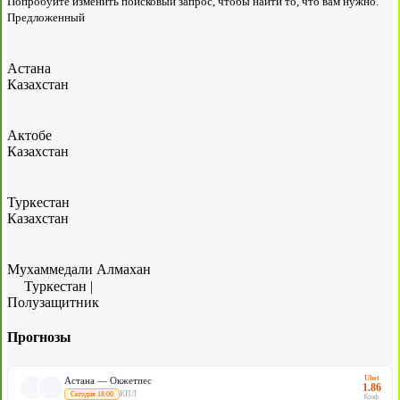
Попробуйте изменить поисковый запрос, чтобы найти то, что вам нужно.
Предложенный
Астана
Казахстан
Актобе
Казахстан
Туркестан
Казахстан
Мухаммедали Алмахан
Туркестан
|
Полузащитник
Прогнозы
Ubet
Астана — Окжетпес
1.86
КПЛ
Сегодня 18:00
Коэф.