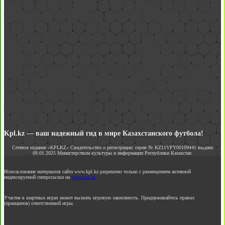
Kpl.kz — ваш надежный гид в мире Казахстанского футбола!
Сетевое издание «KPLKZ» Свидетельство о регистрации: серия № KZ11VPY00109441 выдано
09.01.2025 Министерством культуры и информации Республики Казахстан.
Использование материалов сайта www.kpl.kz разрешено только с размещением активной
индексируемой гиперссылки на
www.kpl.kz
Участие в азартных играх может вызвать игровую зависимость. Придерживайтесь правил
(принципов) ответственной игры.