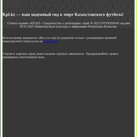
Kpl.kz — ваш надежный гид в мире Казахстанского футбола!
Сетевое издание «KPLKZ» Свидетельство о регистрации: серия № KZ11VPY00109441 выдано
09.01.2025 Министерством культуры и информации Республики Казахстан.
Использование материалов сайта www.kpl.kz разрешено только с размещением активной
индексируемой гиперссылки на
www.kpl.kz
Участие в азартных играх может вызвать игровую зависимость. Придерживайтесь правил
(принципов) ответственной игры.