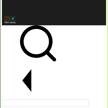
:
3
2
Матч-центр