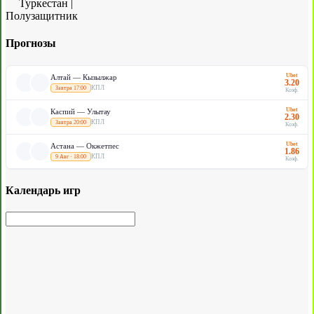
Туркестан
|
Полузащитник
Прогнозы
Ubet
Алтай — Кызылжар
3.20
КПЛ
Завтра 17:00
Коэф.
Ubet
Каспий — Улытау
2.30
КПЛ
Завтра 20:00
Коэф.
Ubet
Астана — Окжетпес
1.86
КПЛ
9 Авг · 18:00
Коэф.
Календарь игр