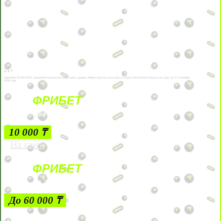
21+
Лицензии №24514359, выданной комитетом индустрии туризма Министерства культуры и спорта Республики Казахстан срок до 27 сентября
2034 года.
ФРИБЕТ
БЕЗ УСЛОВИЙ
10 000 ₸
На сайт
ФРИБЕТ
ЗА ДЕПОЗИТЫ
До 60 000 ₸