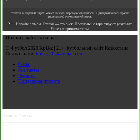
Участие в азартных играх может вызвать игровую зависимость. Придерживайтесь правил
(принципов) ответственной игры.
21+. Играйте с умом. Ставки — это риск. Прогнозы не гарантируют результат.
Решения принимаете вы.
Подписывайтесь на нас
© Футбол 2026 Kpl.kz | 21+ Футбольный сайт Казахстана |
Связь с нами:
kpl.kz2022@gmail.com
О нас
Контакты
Реклама
Поддержка проекта
Лучшие бонусы