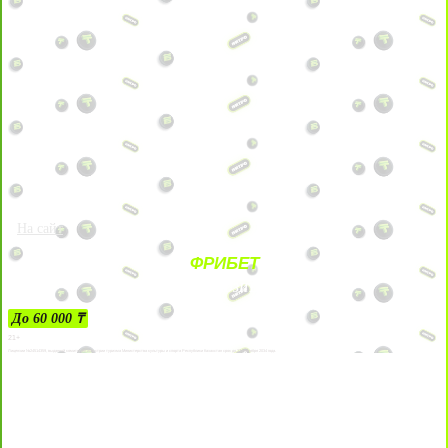
На сайт
ФРИБЕТ
ЗА ДЕПОЗИТЫ
До 60 000 ₸
21+
Лицензии №24514359, выданной комитетом индустрии туризма Министерства культуры и спорта Республики Казахстан срок до 27 сентября 2034 года.