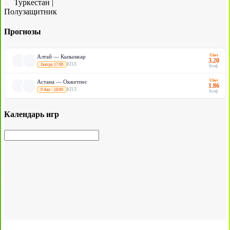
Туркестан
|
Полузащитник
Прогнозы
Ubet
Алтай — Кызылжар
3.20
КПЛ
Завтра 17:00
Коэф.
Ubet
Астана — Окжетпес
1.86
КПЛ
9 Авг · 18:00
Коэф.
Календарь игр