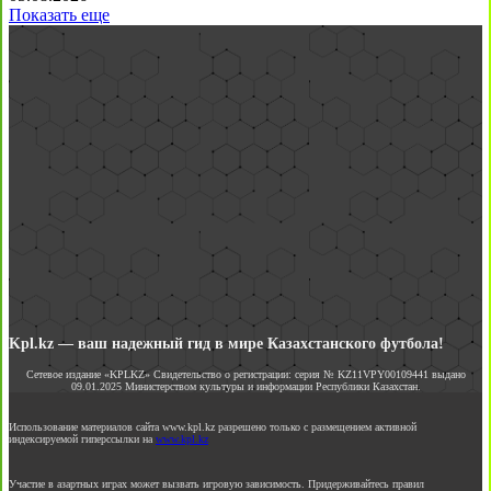
Показать еще
Kpl.kz — ваш надежный гид в мире Казахстанского футбола!
Сетевое издание «KPLKZ» Свидетельство о регистрации: серия № KZ11VPY00109441 выдано
09.01.2025 Министерством культуры и информации Республики Казахстан.
Использование материалов сайта www.kpl.kz разрешено только с размещением активной
индексируемой гиперссылки на
www.kpl.kz
Участие в азартных играх может вызвать игровую зависимость. Придерживайтесь правил