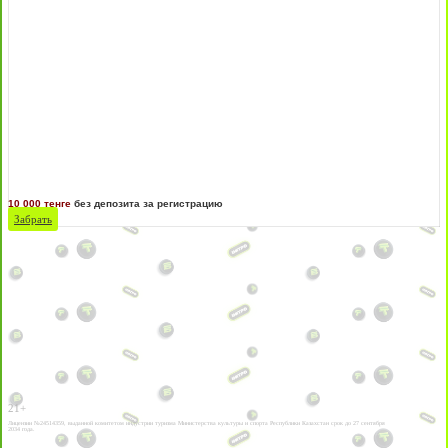
10 000 тенге
без депозита за регистрацию
Забрать
21+
Лицензии №24514359, выданной комитетом индустрии туризма Министерства культуры и спорта Республики Казахстан срок до 27 сентября
2034 года.