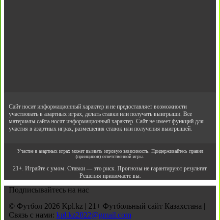
Сайт носит информационный характер и не предоставляет возможности
участвовать в азартных играх, делать ставки или получать выигрыши. Все
материалы сайта носят информационный характер. Сайт не имеет функций для
участия в азартных играх, размещения ставок или получения выигрышей.
Участие в азартных играх может вызвать игровую зависимость. Придерживайтесь правил
(принципов) ответственной игры.
21+. Играйте с умом. Ставки — это риск. Прогнозы не гарантируют результат.
Решения принимаете вы.
Подписывайтесь на нас
© Футбол 2026 Kpl.kz | 21+ Футбольный сайт Казахстана |
Связь с нами:
kpl.kz2022@gmail.com