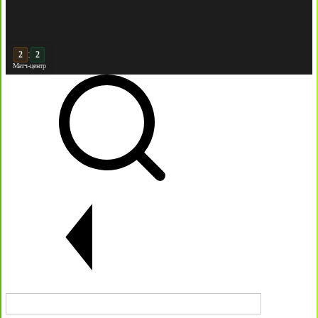
:
3
2
Матч-центр