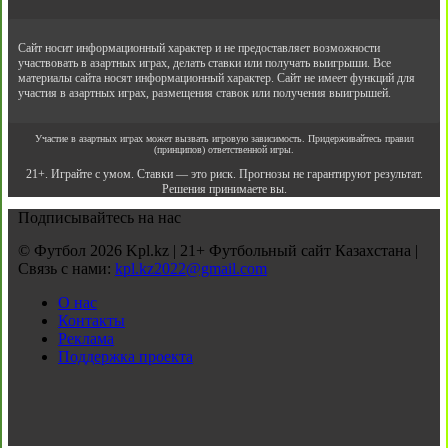
Сайт носит информационный характер и не предоставляет возможности
участвовать в азартных играх, делать ставки или получать выигрыши. Все
материалы сайта носят информационный характер. Сайт не имеет функций для
участия в азартных играх, размещения ставок или получения выигрышей.
Участие в азартных играх может вызвать игровую зависимость. Придерживайтесь правил
(принципов) ответственной игры.
21+. Играйте с умом. Ставки — это риск. Прогнозы не гарантируют результат.
Решения принимаете вы.
Подписывайтесь на нас
© Футбол 2026 Kpl.kz | 21+ Футбольный сайт Казахстана |
Связь с нами:
kpl.kz2022@gmail.com
О нас
Контакты
Реклама
Поддержка проекта