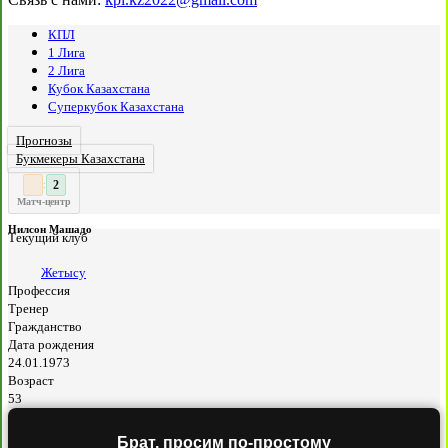
КПЛ
1 Лига
2 Лига
Кубок Казахстана
Суперкубок Казахстана
Прогнозы
Букмекеры Казахстана
3
2
:
Матч-центр
Нилсон Машадо
Текущий клуб
Жетысу
Профессия
Тренер
Гражданство
Дата рождения
24.01.1973
Возраст
53
Брат, просим по-простому