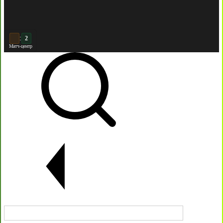
:
3
2
Матч-центр