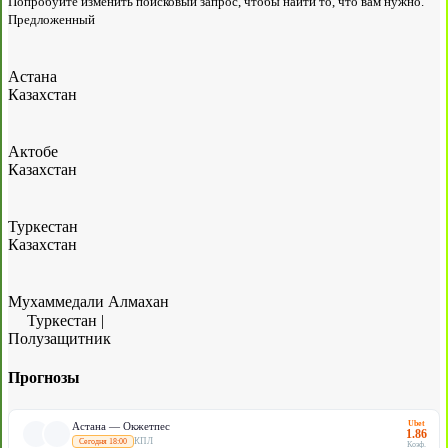
Попробуйте изменить поисковый запрос, чтобы найти то, что вам нужно.
Предложенный
Астана
Казахстан
Актобе
Казахстан
Туркестан
Казахстан
Мухаммедали Алмахан
Туркестан
|
Полузащитник
Прогнозы
Ubet
Астана — Окжетпес
1.86
КПЛ
Сегодня 18:00
Коэф.