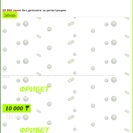
10 000 тенге
без депозита за регистрацию
Забрать
21+
Лицензии №24514359, выданной комитетом индустрии туризма Министерства культуры и спорта Республики Казахстан срок до 27 сентября
2034 года.
ФРИБЕТ
БЕЗ УСЛОВИЙ
10 000 ₸
На сайт
ФРИБЕТ