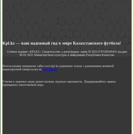
Kpl.kz — ваш надежный гид в мире Казахстанского футбола!
Сетевое издание «KPLKZ» Свидетельство о регистрации: серия № KZ11VPY00109441 выдано
09.01.2025 Министерством культуры и информации Республики Казахстан.
Использование материалов сайта www.kpl.kz разрешено только с размещением активной
индексируемой гиперссылки на
www.kpl.kz
Участие в азартных играх может вызвать игровую зависимость. Придерживайтесь правил
(принципов) ответственной игры.