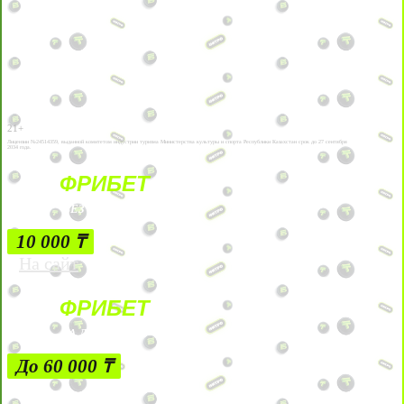
21+
Лицензии №24514359, выданной комитетом индустрии туризма Министерства культуры и спорта Республики Казахстан срок до 27 сентября
2034 года.
ФРИБЕТ
БЕЗ УСЛОВИЙ
10 000 ₸
На сайт
ФРИБЕТ
ЗА ДЕПОЗИТЫ
До 60 000 ₸