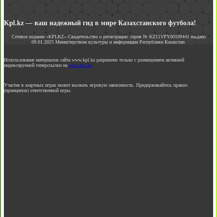
Kpl.kz — ваш надежный гид в мире Казахстанского футбола!
Сетевое издание «KPLKZ» Свидетельство о регистрации: серия № KZ11VPY00109441 выдано
09.01.2025 Министерством культуры и информации Республики Казахстан.
Использование материалов сайта www.kpl.kz разрешено только с размещением активной
индексируемой гиперссылки на
www.kpl.kz
Участие в азартных играх может вызвать игровую зависимость. Придерживайтесь правил
(принципов) ответственной игры.