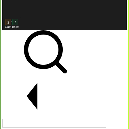
:
3
2
Матч-центр