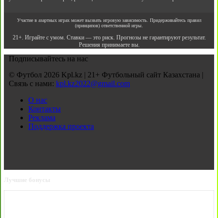
Участие в азартных играх может вызвать игровую зависимость. Придерживайтесь правил
(принципов) ответственной игры.
21+. Играйте с умом. Ставки — это риск. Прогнозы не гарантируют результат.
Решения принимаете вы.
Подписывайтесь на нас
© Футбол 2026 Kpl.kz | 21+ Футбольный сайт Казахстана |
Связь с нами:
kpl.kz2022@gmail.com
О нас
Контакты
Реклама
Поддержка проекта
Лучшие бонусы