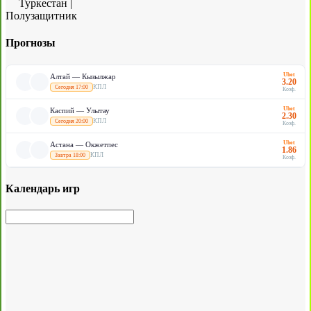
Туркестан
|
Полузащитник
Прогнозы
Ubet
Алтай — Кызылжар
3.20
КПЛ
Сегодня 17:00
Коэф.
Ubet
Каспий — Улытау
2.30
КПЛ
Сегодня 20:00
Коэф.
Ubet
Астана — Окжетпес
1.86
КПЛ
Завтра 18:00
Коэф.
Календарь игр