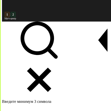
:
2
2
Матч-центр
Введите минимум 3 символа