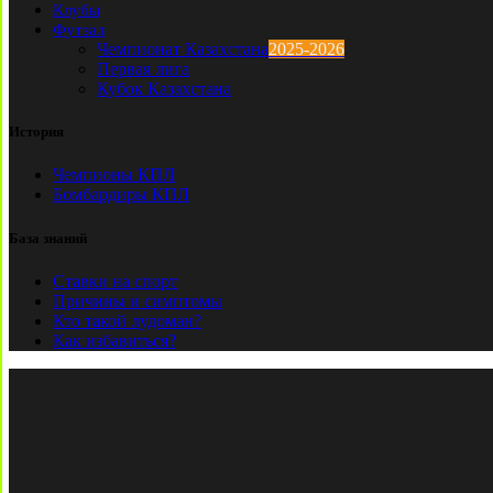
Клубы
Футзал
Чемпионат Казахстана
2025-2026
Первая лига
Кубок Казахстана
История
Чемпионы КПЛ
Бомбардиры КПЛ
База знаний
Ставки на спорт
Причины и симптомы
Кто такой лудоман?
Как избавиться?