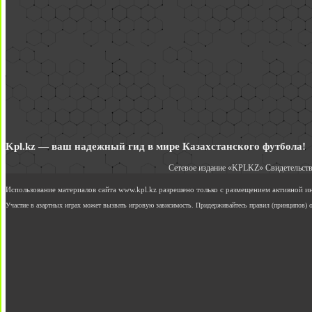
Kpl.kz — ваш надежный гид в мире Казахстанского футбола!
Сетевое издание «KPLKZ» Свидетельств
Использование материалов сайта www.kpl.kz разрешено только с размещением активной 
Участие в азартных играх может вызвать игровую зависимость. Придерживайтесь правил (принципов) о