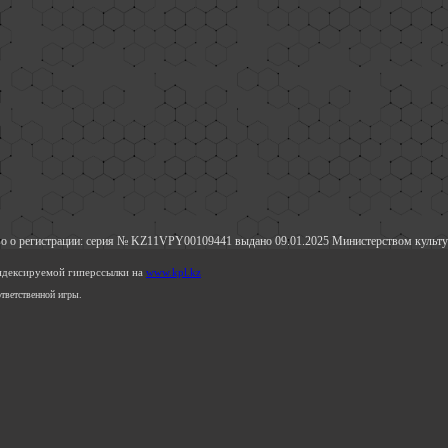
о о регистрации: серия № KZ11VPY00109441 выдано 09.01.2025 Министерством культу
индексируемой гиперссылки на
www.kpl.kz
тветственной игры.