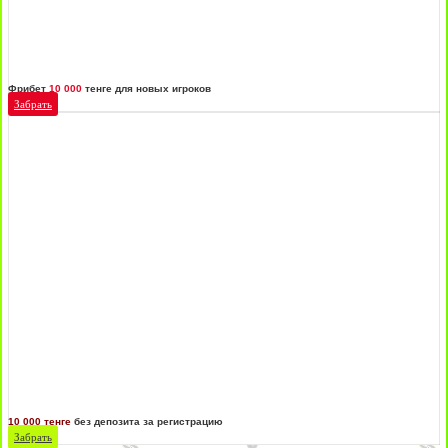
Фрибет
10 000
тенге для новых игроков
Забрать
10 000 тенге
без депозита за регистрацию
Забрать