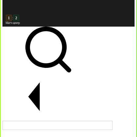
:
2
2
Матч-центр