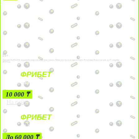
21+
Лицензии №24514359, выданной комитетом индустрии туризма Министерства культуры и спорта Республики Казахстан срок до 27 сентября
2034 года.
ФРИБЕТ
БЕЗ УСЛОВИЙ
10 000 ₸
На сайт
ФРИБЕТ
ЗА ДЕПОЗИТЫ
До 60 000 ₸