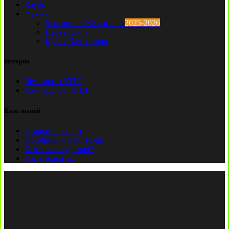
Клубы
Футзал
Чемпионат Казахстана
2025-2026
Первая лига
Кубок Казахстана
История
Чемпионы КПЛ
Бомбардиры КПЛ
База знаний
Ставки на спорт
Причины и симптомы
Кто такой лудоман?
Как избавиться?