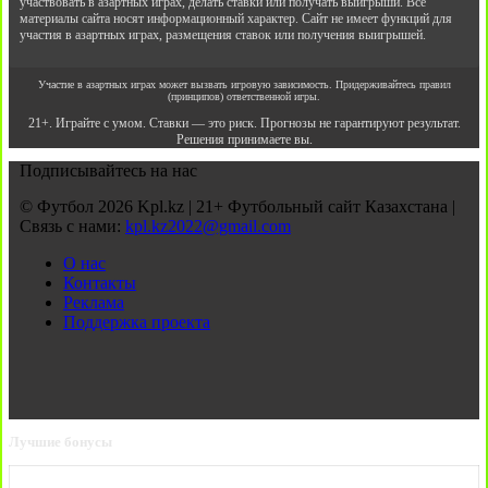
участвовать в азартных играх, делать ставки или получать выигрыши. Все
материалы сайта носят информационный характер. Сайт не имеет функций для
участия в азартных играх, размещения ставок или получения выигрышей.
Участие в азартных играх может вызвать игровую зависимость. Придерживайтесь правил
(принципов) ответственной игры.
21+. Играйте с умом. Ставки — это риск. Прогнозы не гарантируют результат.
Решения принимаете вы.
Подписывайтесь на нас
© Футбол 2026 Kpl.kz | 21+ Футбольный сайт Казахстана |
Связь с нами:
kpl.kz2022@gmail.com
О нас
Контакты
Реклама
Поддержка проекта
Лучшие бонусы