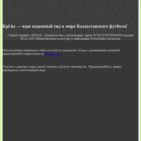
Kpl.kz — ваш надежный гид в мире Казахстанского футбола!
Сетевое издание «KPLKZ» Свидетельство о регистрации: серия № KZ11VPY00109441 выдано
09.01.2025 Министерством культуры и информации Республики Казахстан.
Использование материалов сайта www.kpl.kz разрешено только с размещением активной
индексируемой гиперссылки на
www.kpl.kz
Участие в азартных играх может вызвать игровую зависимость. Придерживайтесь правил
(принципов) ответственной игры.