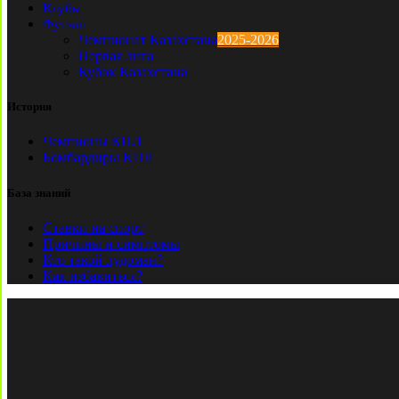
Клубы
Футзал
Чемпионат Казахстана
2025-2026
Первая лига
Кубок Казахстана
История
Чемпионы КПЛ
Бомбардиры КПЛ
База знаний
Ставки на спорт
Причины и симптомы
Кто такой лудоман?
Как избавиться?