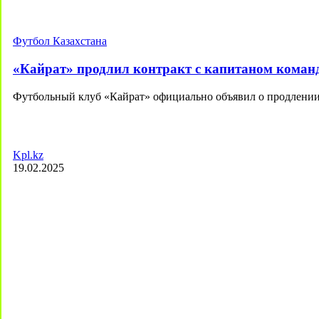
Футбол Казахстана
«Кайрат» продлил контракт с капитаном коман
Футбольный клуб «Кайрат» официально объявил о продлени
Kpl.kz
19.02.2025