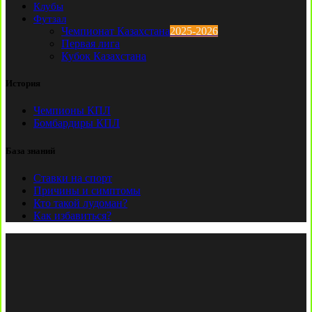
Клубы
Футзал
Чемпионат Казахстана
2025-2026
Первая лига
Кубок Казахстана
История
Чемпионы КПЛ
Бомбардиры КПЛ
База знаний
Ставки на спорт
Причины и симптомы
Кто такой лудоман?
Как избавиться?