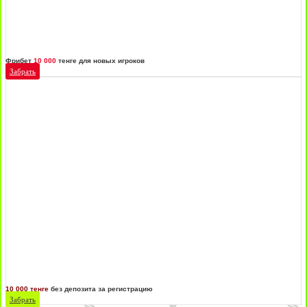
Фрибет
10 000
тенге для новых игроков
Забрать
10 000 тенге
без депозита за регистрацию
Забрать