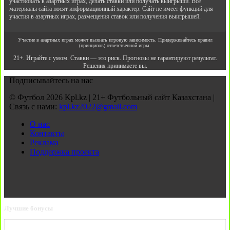
участвовать в азартных играх, делать ставки или получать выигрыши. Все
материалы сайта носят информационный характер. Сайт не имеет функций для
участия в азартных играх, размещения ставок или получения выигрышей.
Участие в азартных играх может вызвать игровую зависимость. Придерживайтесь правил
(принципов) ответственной игры.
21+. Играйте с умом. Ставки — это риск. Прогнозы не гарантируют результат.
Решения принимаете вы.
Подписывайтесь на нас
© Футбол 2026 Kpl.kz | 21+ Футбольный сайт Казахстана |
Связь с нами:
kpl.kz2022@gmail.com
О нас
Контакты
Реклама
Поддержка проекта
Лучшие бонусы