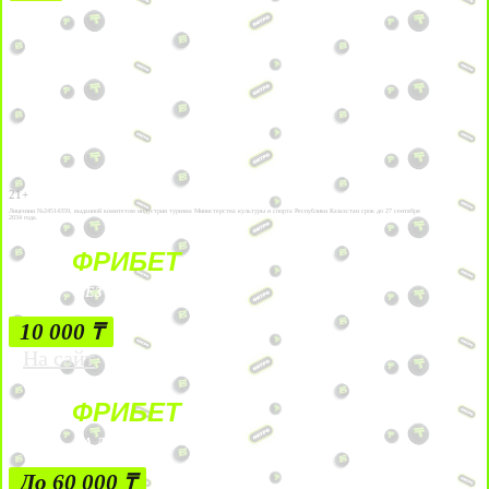
21+
Лицензии №24514359, выданной комитетом индустрии туризма Министерства культуры и спорта Республики Казахстан срок до 27 сентября
2034 года.
ФРИБЕТ
БЕЗ УСЛОВИЙ
10 000 ₸
На сайт
ФРИБЕТ
ЗА ДЕПОЗИТЫ
До 60 000 ₸