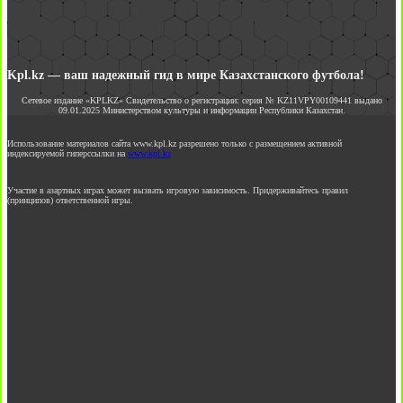
Kpl.kz — ваш надежный гид в мире Казахстанского футбола!
Сетевое издание «KPLKZ» Свидетельство о регистрации: серия № KZ11VPY00109441 выдано
09.01.2025 Министерством культуры и информации Республики Казахстан.
Использование материалов сайта www.kpl.kz разрешено только с размещением активной
индексируемой гиперссылки на
www.kpl.kz
Участие в азартных играх может вызвать игровую зависимость. Придерживайтесь правил
(принципов) ответственной игры.