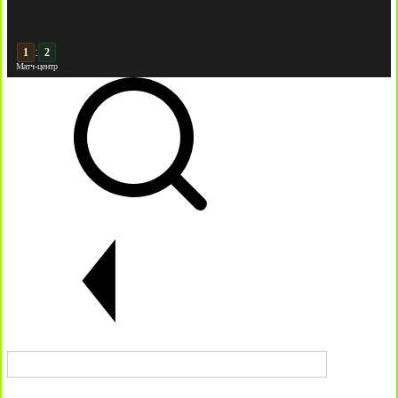
:
2
2
Матч-центр