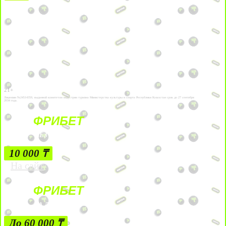
21+
Лицензии №24514359, выданной комитетом индустрии туризма Министерства культуры и спорта Республики Казахстан срок до 27 сентября
2034 года.
ФРИБЕТ
БЕЗ УСЛОВИЙ
10 000 ₸
На сайт
ФРИБЕТ
ЗА ДЕПОЗИТЫ
До 60 000 ₸