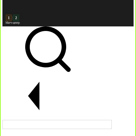
:
2
2
Матч-центр