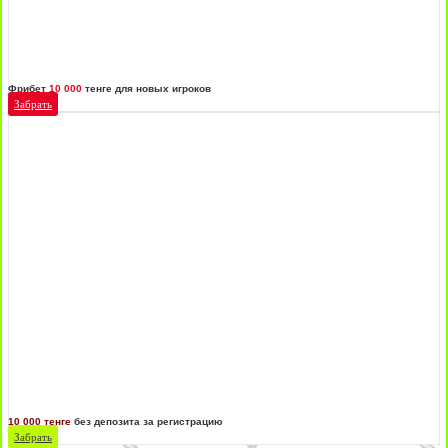
Фрибет
10 000
тенге для новых игроков
Забрать
10 000 тенге
без депозита за регистрацию
Забрать