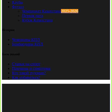
Клубы
Футзал
Чемпионат Казахстана
2025-2026
Первая лига
Кубок Казахстана
История
Чемпионы КПЛ
Бомбардиры КПЛ
База знаний
Ставки на спорт
Причины и симптомы
Кто такой лудоман?
Как избавиться?