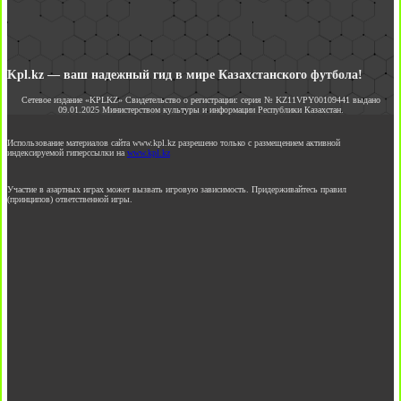
Kpl.kz — ваш надежный гид в мире Казахстанского футбола!
Сетевое издание «KPLKZ» Свидетельство о регистрации: серия № KZ11VPY00109441 выдано
09.01.2025 Министерством культуры и информации Республики Казахстан.
Использование материалов сайта www.kpl.kz разрешено только с размещением активной
индексируемой гиперссылки на
www.kpl.kz
Участие в азартных играх может вызвать игровую зависимость. Придерживайтесь правил
(принципов) ответственной игры.