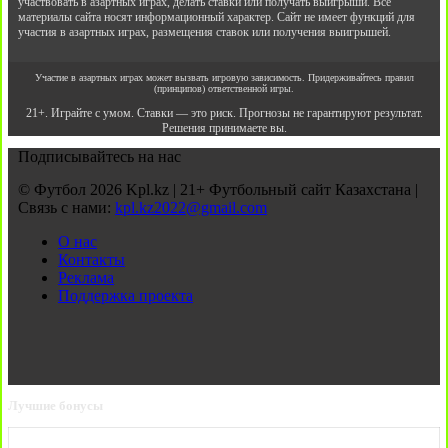
участвовать в азартных играх, делать ставки или получать выигрыши. Все
материалы сайта носят информационный характер. Сайт не имеет функций для
участия в азартных играх, размещения ставок или получения выигрышей.
Участие в азартных играх может вызвать игровую зависимость. Придерживайтесь правил
(принципов) ответственной игры.
21+. Играйте с умом. Ставки — это риск. Прогнозы не гарантируют результат.
Решения принимаете вы.
Подписывайтесь на нас
© Футбол 2026 Kpl.kz | 21+ Футбольный сайт Казахстана |
Связь с нами:
kpl.kz2022@gmail.com
О нас
Контакты
Реклама
Поддержка проекта
Лучшие бонусы