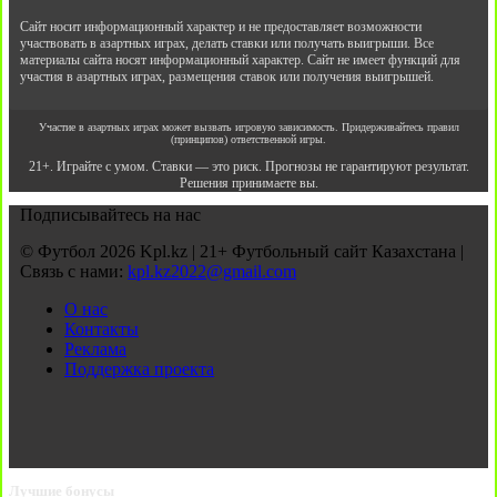
Сайт носит информационный характер и не предоставляет возможности
участвовать в азартных играх, делать ставки или получать выигрыши. Все
материалы сайта носят информационный характер. Сайт не имеет функций для
участия в азартных играх, размещения ставок или получения выигрышей.
Участие в азартных играх может вызвать игровую зависимость. Придерживайтесь правил
(принципов) ответственной игры.
21+. Играйте с умом. Ставки — это риск. Прогнозы не гарантируют результат.
Решения принимаете вы.
Подписывайтесь на нас
© Футбол 2026 Kpl.kz | 21+ Футбольный сайт Казахстана |
Связь с нами:
kpl.kz2022@gmail.com
О нас
Контакты
Реклама
Поддержка проекта
Лучшие бонусы