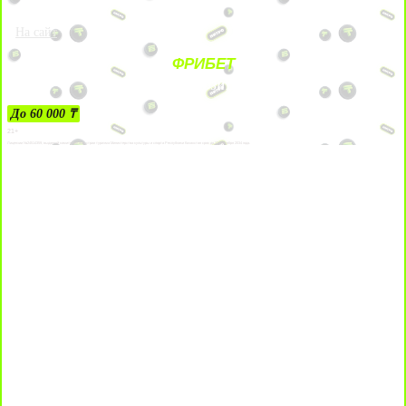
На сайт
ФРИБЕТ
ЗА ДЕПОЗИТЫ
До 60 000 ₸
21+
Лицензии №24514359, выданной комитетом индустрии туризма Министерства культуры и спорта Республики Казахстан срок до 27 сентября 2034 года.