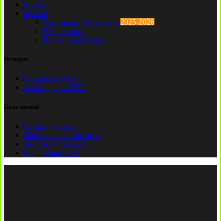
Клубы
Футзал
Чемпионат Казахстана
2025-2026
Первая лига
Кубок Казахстана
История
Чемпионы КПЛ
Бомбардиры КПЛ
База знаний
Ставки на спорт
Причины и симптомы
Кто такой лудоман?
Как избавиться?