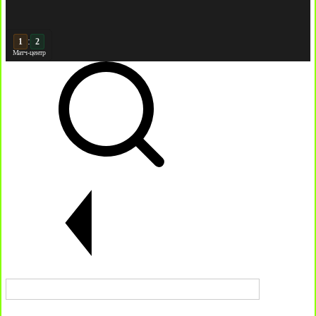
:
2
2
Матч-центр