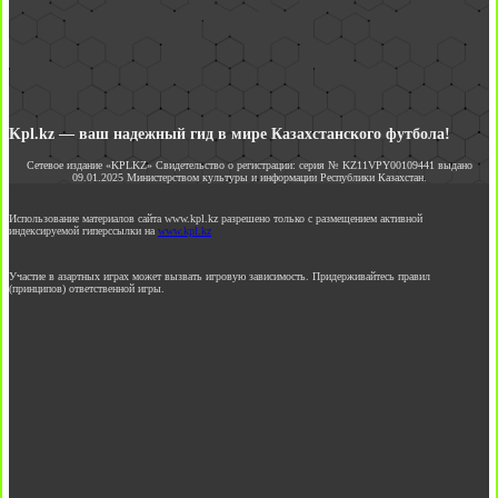
Kpl.kz — ваш надежный гид в мире Казахстанского футбола!
Сетевое издание «KPLKZ» Свидетельство о регистрации: серия № KZ11VPY00109441 выдано
09.01.2025 Министерством культуры и информации Республики Казахстан.
Использование материалов сайта www.kpl.kz разрешено только с размещением активной
индексируемой гиперссылки на
www.kpl.kz
Участие в азартных играх может вызвать игровую зависимость. Придерживайтесь правил
(принципов) ответственной игры.