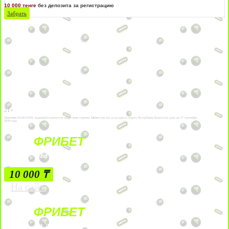
10 000 тенге
без депозита за регистрацию
Забрать
21+
Лицензии №24514359, выданной комитетом индустрии туризма Министерства культуры и спорта Республики Казахстан срок до 27 сентября
2034 года.
ФРИБЕТ
БЕЗ УСЛОВИЙ
10 000 ₸
На сайт
ФРИБЕТ
ЗА ДЕПОЗИТЫ