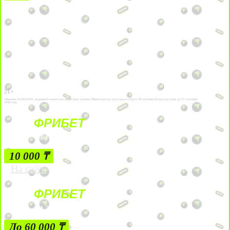
21+
Лицензии №24514359, выданной комитетом индустрии туризма Министерства культуры и спорта Республики Казахстан срок до 27 сентября
2034 года.
ФРИБЕТ
БЕЗ УСЛОВИЙ
10 000 ₸
На сайт
ФРИБЕТ
ЗА ДЕПОЗИТЫ
До 60 000 ₸