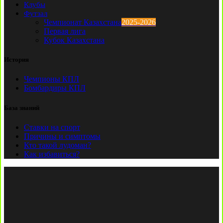
Клубы
Футзал
Чемпионат Казахстана
2025-2026
Первая лига
Кубок Казахстана
История
Чемпионы КПЛ
Бомбардиры КПЛ
База знаний
Ставки на спорт
Причины и симптомы
Кто такой лудоман?
Как избавиться?