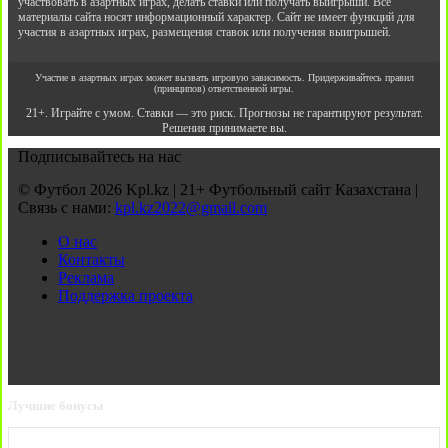
участвовать в азартных играх, делать ставки или получать выигрыши. Все
материалы сайта носят информационный характер. Сайт не имеет функций для
участия в азартных играх, размещения ставок или получения выигрышей.
Участие в азартных играх может вызвать игровую зависимость. Придерживайтесь правил
(принципов) ответственной игры.
21+. Играйте с умом. Ставки — это риск. Прогнозы не гарантируют результат.
Решения принимаете вы.
Подписывайтесь на нас
© Футбол 2026 Kpl.kz | 21+ Футбольный сайт Казахстана |
Связь с нами:
kpl.kz2022@gmail.com
О нас
Контакты
Реклама
Поддержка проекта
Лучшие бонусы