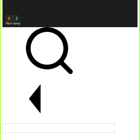
:
2
2
Матч-центр