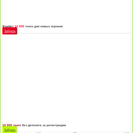
Фрибет
10 000
тенге для новых игроков
Забрать
10 000 тенге
без депозита за регистрацию
Забрать