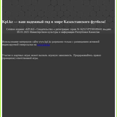
Kpl.kz — ваш надежный гид в мире Казахстанского футбола!
Сетевое издание «KPLKZ» Свидетельство о регистрации: серия № KZ11VPY00109441 выдано
09.01.2025 Министерством культуры и информации Республики Казахстан.
Использование материалов сайта www.kpl.kz разрешено только с размещением активной
индексируемой гиперссылки на
www.kpl.kz
Участие в азартных играх может вызвать игровую зависимость. Придерживайтесь правил
(принципов) ответственной игры.