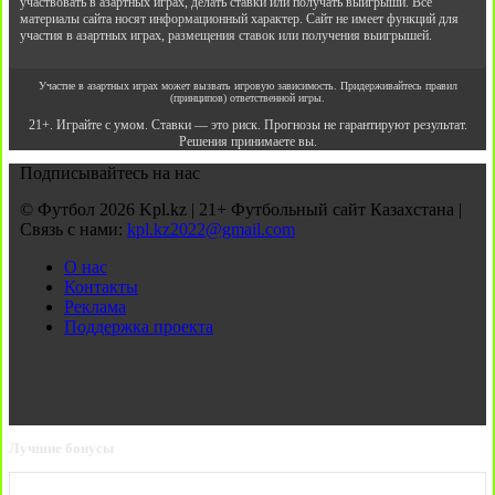
участвовать в азартных играх, делать ставки или получать выигрыши. Все
материалы сайта носят информационный характер. Сайт не имеет функций для
участия в азартных играх, размещения ставок или получения выигрышей.
Участие в азартных играх может вызвать игровую зависимость. Придерживайтесь правил
(принципов) ответственной игры.
21+. Играйте с умом. Ставки — это риск. Прогнозы не гарантируют результат.
Решения принимаете вы.
Подписывайтесь на нас
© Футбол 2026 Kpl.kz | 21+ Футбольный сайт Казахстана |
Связь с нами:
kpl.kz2022@gmail.com
О нас
Контакты
Реклама
Поддержка проекта
Лучшие бонусы