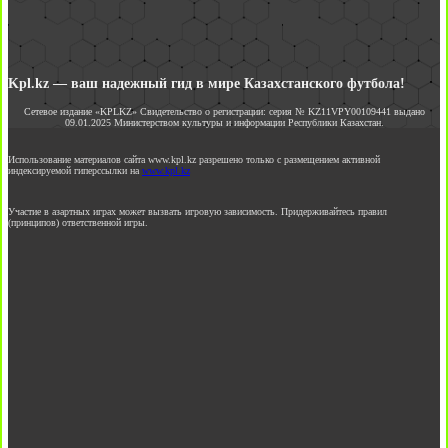
Kpl.kz — ваш надежный гид в мире Казахстанского футбола!
Сетевое издание «KPLKZ» Свидетельство о регистрации: серия № KZ11VPY00109441 выдано
09.01.2025 Министерством культуры и информации Республики Казахстан.
Использование материалов сайта www.kpl.kz разрешено только с размещением активной
индексируемой гиперссылки на
www.kpl.kz
Участие в азартных играх может вызвать игровую зависимость. Придерживайтесь правил
(принципов) ответственной игры.