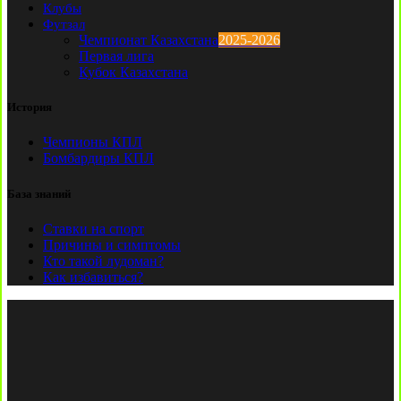
Клубы
Футзал
Чемпионат Казахстана
2025-2026
Первая лига
Кубок Казахстана
История
Чемпионы КПЛ
Бомбардиры КПЛ
База знаний
Ставки на спорт
Причины и симптомы
Кто такой лудоман?
Как избавиться?