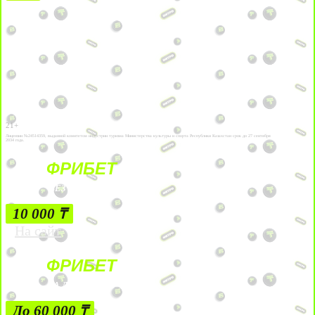
21+
Лицензии №24514359, выданной комитетом индустрии туризма Министерства культуры и спорта Республики Казахстан срок до 27 сентября
2034 года.
ФРИБЕТ
БЕЗ УСЛОВИЙ
10 000 ₸
На сайт
ФРИБЕТ
ЗА ДЕПОЗИТЫ
До 60 000 ₸