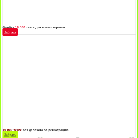
Фрибет
10 000
тенге для новых игроков
Забрать
10 000 тенге
без депозита за регистрацию
Забрать