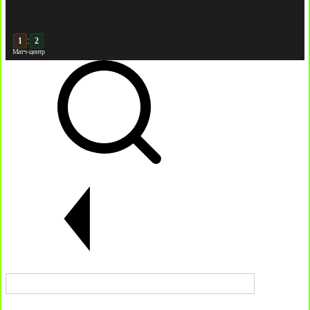
:
2
2
Матч-центр