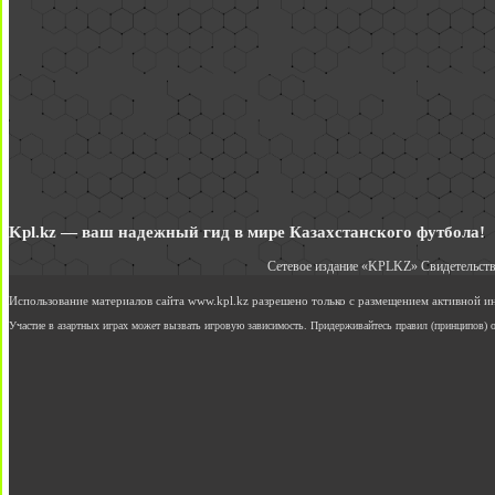
Kpl.kz — ваш надежный гид в мире Казахстанского футбола!
Сетевое издание «KPLKZ» Свидетельств
Использование материалов сайта www.kpl.kz разрешено только с размещением активной 
Участие в азартных играх может вызвать игровую зависимость. Придерживайтесь правил (принципов) о