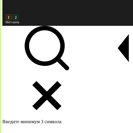
:
2
2
Матч-центр
Введите минимум 3 символа