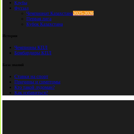
Клубы
Футзал
Чемпионат Казахстана
2025-2026
Первая лига
Кубок Казахстана
История
Чемпионы КПЛ
Бомбардиры КПЛ
База знаний
Ставки на спорт
Причины и симптомы
Кто такой лудоман?
Как избавиться?