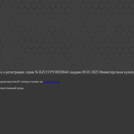
о о регистрации: серия № KZ11VPY00109441 выдано 09.01.2025 Министерством культу
индексируемой гиперссылки на
www.kpl.kz
тветственной игры.