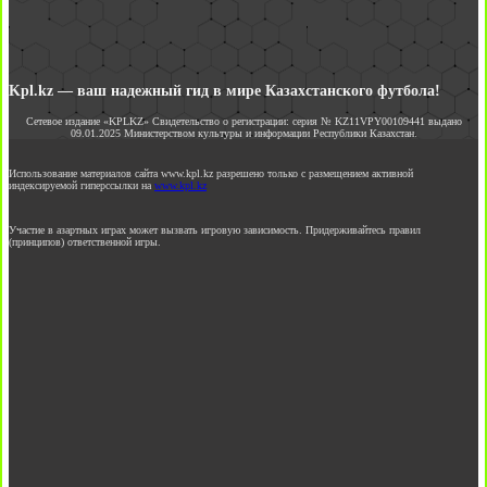
Kpl.kz — ваш надежный гид в мире Казахстанского футбола!
Сетевое издание «KPLKZ» Свидетельство о регистрации: серия № KZ11VPY00109441 выдано
09.01.2025 Министерством культуры и информации Республики Казахстан.
Использование материалов сайта www.kpl.kz разрешено только с размещением активной
индексируемой гиперссылки на
www.kpl.kz
Участие в азартных играх может вызвать игровую зависимость. Придерживайтесь правил
(принципов) ответственной игры.