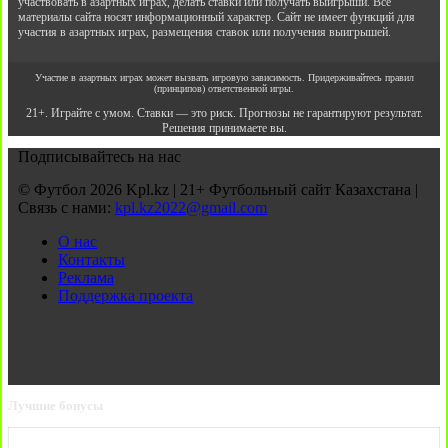
участвовать в азартных играх, делать ставки или получать выигрыши. Все
материалы сайта носят информационный характер. Сайт не имеет функций для
участия в азартных играх, размещения ставок или получения выигрышей.
Участие в азартных играх может вызвать игровую зависимость. Придерживайтесь правил
(принципов) ответственной игры.
21+. Играйте с умом. Ставки — это риск. Прогнозы не гарантируют результат.
Решения принимаете вы.
Подписывайтесь на нас
© Футбол 2026 Kpl.kz | 21+ Футбольный сайт Казахстана |
Связь с нами:
kpl.kz2022@gmail.com
О нас
Контакты
Реклама
Поддержка проекта
Лучшие бонусы