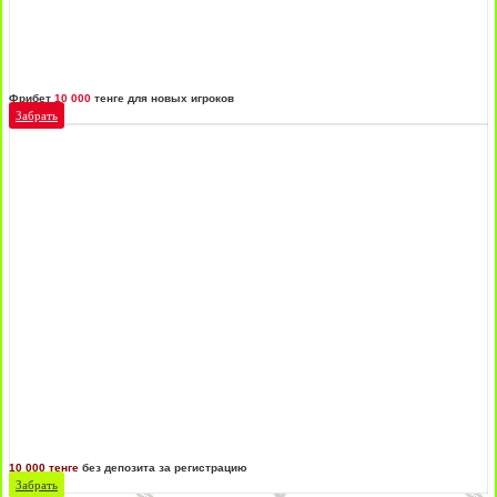
Фрибет
10 000
тенге для новых игроков
Забрать
10 000 тенге
без депозита за регистрацию
Забрать