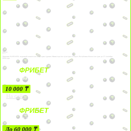
21+
Лицензии №24514359, выданной комитетом индустрии туризма Министерства культуры и спорта Республики Казахстан срок до 27 сентября
2034 года.
ФРИБЕТ
БЕЗ УСЛОВИЙ
10 000 ₸
На сайт
ФРИБЕТ
ЗА ДЕПОЗИТЫ
До 60 000 ₸