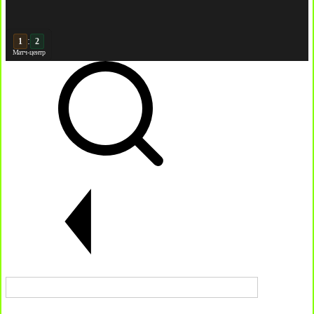
:
2
2
Матч-центр