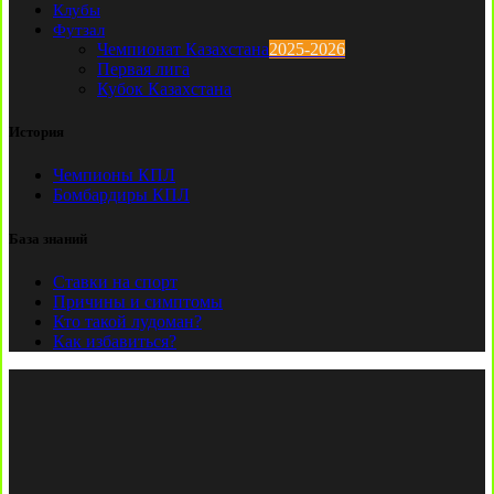
Клубы
Футзал
Чемпионат Казахстана
2025-2026
Первая лига
Кубок Казахстана
История
Чемпионы КПЛ
Бомбардиры КПЛ
База знаний
Ставки на спорт
Причины и симптомы
Кто такой лудоман?
Как избавиться?