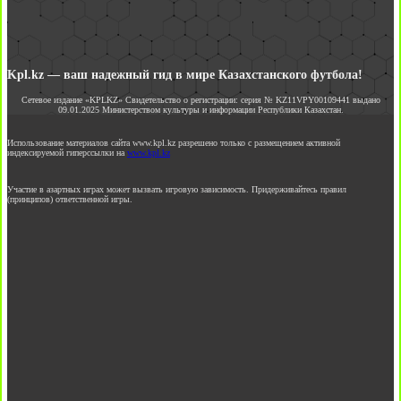
Kpl.kz — ваш надежный гид в мире Казахстанского футбола!
Сетевое издание «KPLKZ» Свидетельство о регистрации: серия № KZ11VPY00109441 выдано
09.01.2025 Министерством культуры и информации Республики Казахстан.
Использование материалов сайта www.kpl.kz разрешено только с размещением активной
индексируемой гиперссылки на
www.kpl.kz
Участие в азартных играх может вызвать игровую зависимость. Придерживайтесь правил
(принципов) ответственной игры.