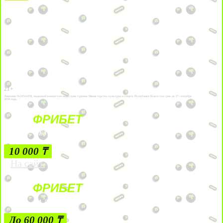
21+
Лицензии №24514359, выданной комитетом индустрии туризма Министерства культуры и спорта Республики Казахстан срок до 27 сентября
2034 года.
ФРИБЕТ
БЕЗ УСЛОВИЙ
10 000 ₸
На сайт
ФРИБЕТ
ЗА ДЕПОЗИТЫ
До 60 000 ₸