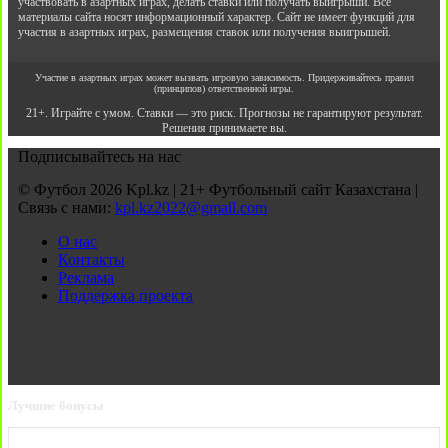
участвовать в азартных играх, делать ставки или получать выигрыши. Все
материалы сайта носят информационный характер. Сайт не имеет функций для
участия в азартных играх, размещения ставок или получения выигрышей.
Участие в азартных играх может вызвать игровую зависимость. Придерживайтесь правил
(принципов) ответственной игры.
21+. Играйте с умом. Ставки — это риск. Прогнозы не гарантируют результат.
Решения принимаете вы.
Подписывайтесь на нас
© Футбол 2026 Kpl.kz | 21+ Футбольный сайт Казахстана |
Связь с нами:
kpl.kz2022@gmail.com
О нас
Контакты
Реклама
Поддержка проекта
Лучшие бонусы