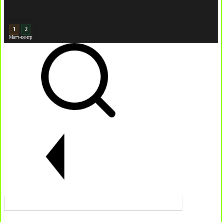
:
2
2
Матч-центр