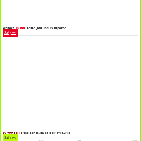
Фрибет
10 000
тенге для новых игроков
Забрать
10 000 тенге
без депозита за регистрацию
Забрать