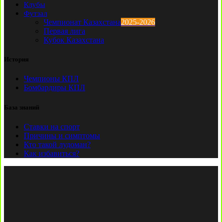
Клубы
Футзал
Чемпионат Казахстана
2025-2026
Первая лига
Кубок Казахстана
История
Чемпионы КПЛ
Бомбардиры КПЛ
База знаний
Ставки на спорт
Причины и симптомы
Кто такой лудоман?
Как избавиться?