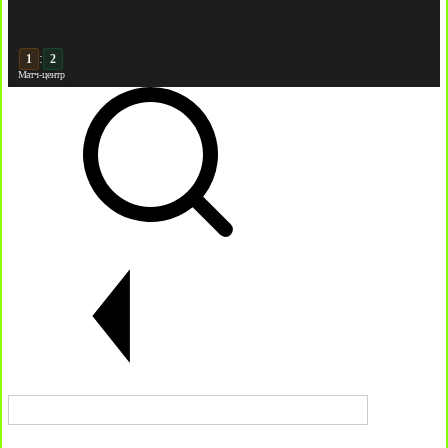
:
2
2
Матч-центр