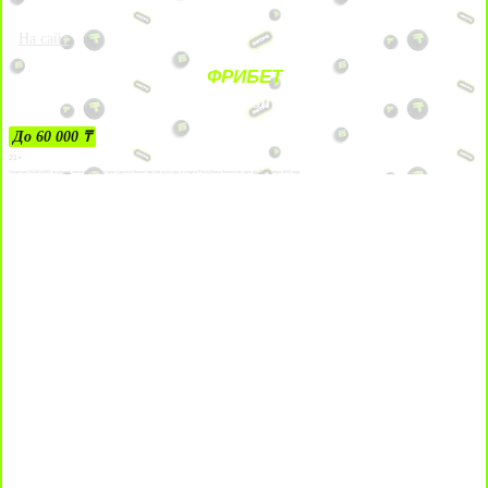
На сайт
ФРИБЕТ
ЗА ДЕПОЗИТЫ
До 60 000 ₸
21+
Лицензии №24514359, выданной комитетом индустрии туризма Министерства культуры и спорта Республики Казахстан срок до 27 сентября 2034 года.