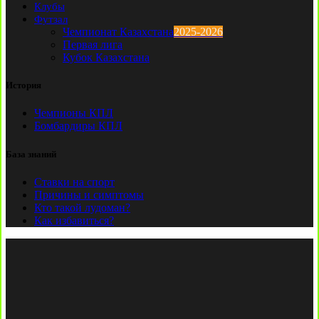
Клубы
Футзал
Чемпионат Казахстана
2025-2026
Первая лига
Кубок Казахстана
История
Чемпионы КПЛ
Бомбардиры КПЛ
База знаний
Ставки на спорт
Причины и симптомы
Кто такой лудоман?
Как избавиться?