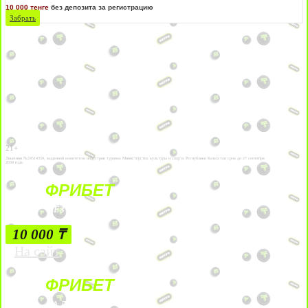
10 000 тенге
без депозита за регистрацию
Забрать
21+
Лицензии №24514359, выданной комитетом индустрии туризма Министерства культуры и спорта Республики Казахстан срок до 27 сентября
2034 года.
ФРИБЕТ
БЕЗ УСЛОВИЙ
10 000 ₸
На сайт
ФРИБЕТ
ЗА ДЕПОЗИТЫ