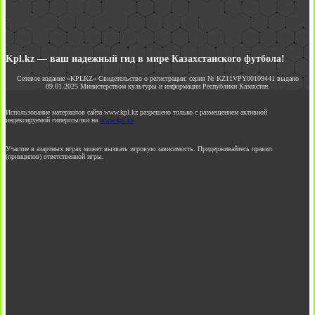
Kpl.kz — ваш надежный гид в мире Казахстанского футбола!
Сетевое издание «KPLKZ» Свидетельство о регистрации: серия № KZ11VPY00109441 выдано
09.01.2025 Министерством культуры и информации Республики Казахстан.
Использование материалов сайта www.kpl.kz разрешено только с размещением активной
индексируемой гиперссылки на
www.kpl.kz
Участие в азартных играх может вызвать игровую зависимость. Придерживайтесь правил
(принципов) ответственной игры.