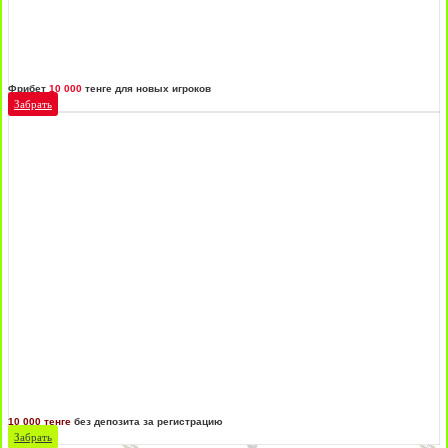
Фрибет
10 000
тенге для новых игроков
Забрать
10 000 тенге
без депозита за регистрацию
Забрать