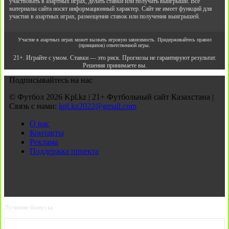
участвовать в азартных играх, делать ставки или получать выигрыши. Все
материалы сайта носят информационный характер. Сайт не имеет функций для
участия в азартных играх, размещения ставок или получения выигрышей.
Участие в азартных играх может вызвать игровую зависимость. Придерживайтесь правил
(принципов) ответственной игры.
21+. Играйте с умом. Ставки — это риск. Прогнозы не гарантируют результат.
Решения принимаете вы.
Подписывайтесь на нас
© Футбол 2026 Kpl.kz | 21+ Футбольный сайт Казахстана |
Связь с нами:
kpl.kz2022@gmail.com
О нас
Контакты
Реклама
Поддержка проекта
Лучшие бонусы