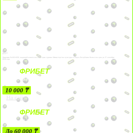
21+
Лицензии №24514359, выданной комитетом индустрии туризма Министерства культуры и спорта Республики Казахстан срок до 27 сентября
2034 года.
ФРИБЕТ
БЕЗ УСЛОВИЙ
10 000 ₸
На сайт
ФРИБЕТ
ЗА ДЕПОЗИТЫ
До 60 000 ₸