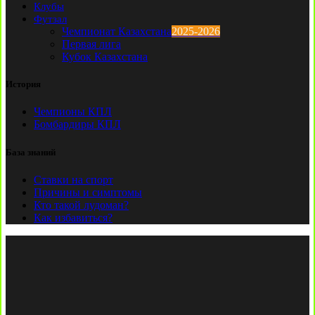
Клубы
Футзал
Чемпионат Казахстана
2025-2026
Первая лига
Кубок Казахстана
История
Чемпионы КПЛ
Бомбардиры КПЛ
База знаний
Ставки на спорт
Причины и симптомы
Кто такой лудоман?
Как избавиться?