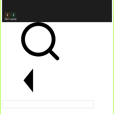
:
2
2
Матч-центр