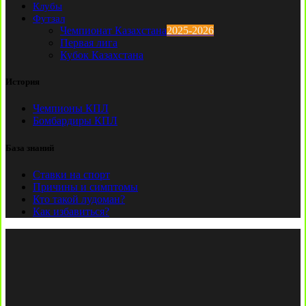
Клубы
Футзал
Чемпионат Казахстана
2025-2026
Первая лига
Кубок Казахстана
История
Чемпионы КПЛ
Бомбардиры КПЛ
База знаний
Ставки на спорт
Причины и симптомы
Кто такой лудоман?
Как избавиться?