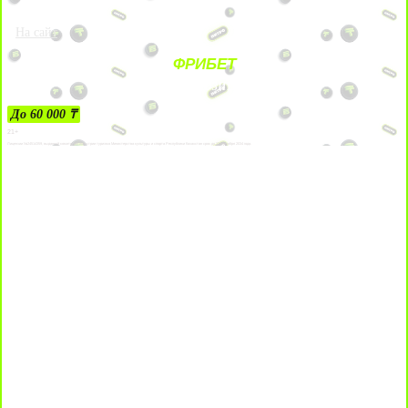
На сайт
ФРИБЕТ
ЗА ДЕПОЗИТЫ
До 60 000 ₸
21+
Лицензии №24514359, выданной комитетом индустрии туризма Министерства культуры и спорта Республики Казахстан срок до 27 сентября 2034 года.