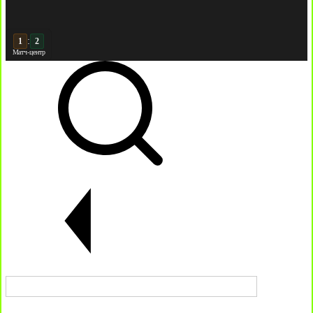
:
2
2
Матч-центр