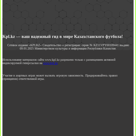
Kpl.kz — ваш надежный гид в мире Казахстанского футбола!
Сетевое издание «KPLKZ» Свидетельство о регистрации: серия № KZ11VPY00109441 выдано
09.01.2025 Министерством культуры и информации Республики Казахстан.
Использование материалов сайта www.kpl.kz разрешено только с размещением активной
индексируемой гиперссылки на
www.kpl.kz
Участие в азартных играх может вызвать игровую зависимость. Придерживайтесь правил
(принципов) ответственной игры.