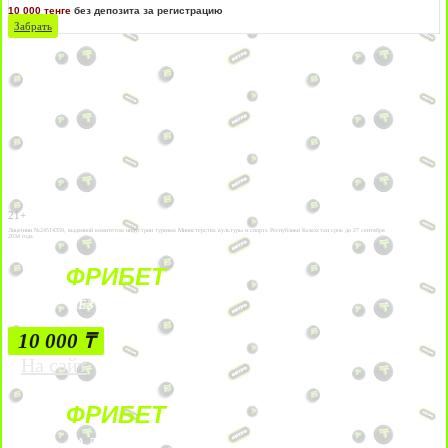
10 000 тенге
без депозита за регистрацию
Забрать
21+
Лицензии №24514359, выданной комитетом индустрии туризма Министерства культуры и спорта Республики Казахстан срок до 27 сентября
2034 года.
ФРИБЕТ
БЕЗ УСЛОВИЙ
10 000 ₸
На сайт
ФРИБЕТ
ЗА ДЕПОЗИТЫ