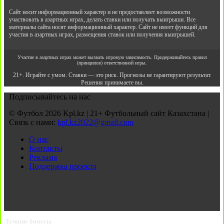
Сайт носит информационный характер и не предоставляет возможности
участвовать в азартных играх, делать ставки или получать выигрыши. Все
материалы сайта носят информационный характер. Сайт не имеет функций для
участия в азартных играх, размещения ставок или получения выигрышей.
Участие в азартных играх может вызвать игровую зависимость. Придерживайтесь правил
(принципов) ответственной игры.
21+. Играйте с умом. Ставки — это риск. Прогнозы не гарантируют результат.
Решения принимаете вы.
Подписывайтесь на нас
© Футбол 2026 Kpl.kz | 21+ Футбольный сайт Казахстана |
Связь с нами:
kpl.kz2022@gmail.com
О нас
Контакты
Реклама
Поддержка проекта
Лучшие бонусы