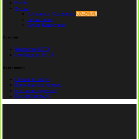
Клубы
Футзал
Чемпионат Казахстана
2025-2026
Первая лига
Кубок Казахстана
История
Чемпионы КПЛ
Бомбардиры КПЛ
База знаний
Ставки на спорт
Причины и симптомы
Кто такой лудоман?
Как избавиться?