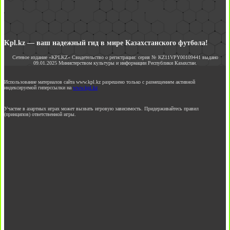
Kpl.kz — ваш надежный гид в мире Казахстанского футбола!
Сетевое издание «KPLKZ» Свидетельство о регистрации: серия № KZ11VPY00109441 выдано
09.01.2025 Министерством культуры и информации Республики Казахстан.
Использование материалов сайта www.kpl.kz разрешено только с размещением активной
индексируемой гиперссылки на
www.kpl.kz
Участие в азартных играх может вызвать игровую зависимость. Придерживайтесь правил
(принципов) ответственной игры.