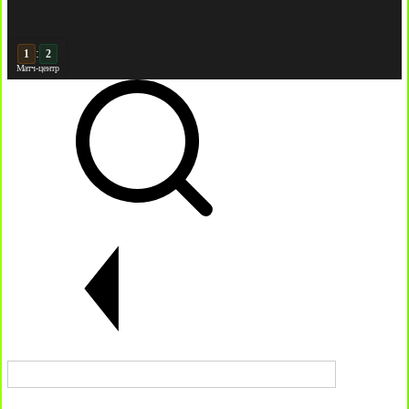
:
2
2
Матч-центр