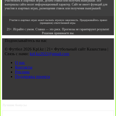
участвовать в азартных играх, делать ставки или получать выигрыши. Все
материалы сайта носят информационный характер. Сайт не имеет функций для
участия в азартных играх, размещения ставок или получения выигрышей.
Участие в азартных играх может вызвать игровую зависимость. Придерживайтесь правил
(принципов) ответственной игры.
21+. Играйте с умом. Ставки — это риск. Прогнозы не гарантируют результат.
Решения принимаете вы.
Подписывайтесь на нас
© Футбол 2026 Kpl.kz | 21+ Футбольный сайт Казахстана |
Связь с нами:
kpl.kz2022@gmail.com
О нас
Контакты
Реклама
Поддержка проекта
Лучшие бонусы