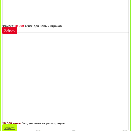
Фрибет
10 000
тенге для новых игроков
Забрать
10 000 тенге
без депозита за регистрацию
Забрать