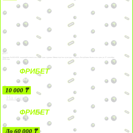
21+
Лицензии №24514359, выданной комитетом индустрии туризма Министерства культуры и спорта Республики Казахстан срок до 27 сентября
2034 года.
ФРИБЕТ
БЕЗ УСЛОВИЙ
10 000 ₸
На сайт
ФРИБЕТ
ЗА ДЕПОЗИТЫ
До 60 000 ₸