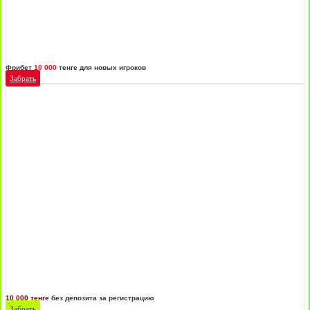
Фрибет
10 000
тенге для новых игроков
Забрать
10 000 тенге
без депозита за регистрацию
Забрать