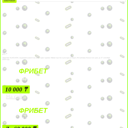
21+
Лицензии №24514359, выданной комитетом индустрии туризма Министерства культуры и спорта Республики Казахстан срок до 27 сентября
2034 года.
ФРИБЕТ
БЕЗ УСЛОВИЙ
10 000 ₸
На сайт
ФРИБЕТ
ЗА ДЕПОЗИТЫ