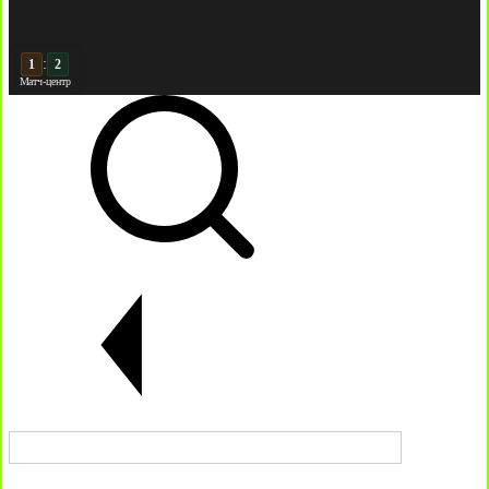
:
2
2
Матч-центр