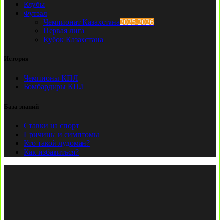
Клубы
Футзал
Чемпионат Казахстана
2025-2026
Первая лига
Кубок Казахстана
История
Чемпионы КПЛ
Бомбардиры КПЛ
База знаний
Ставки на спорт
Причины и симптомы
Кто такой лудоман?
Как избавиться?