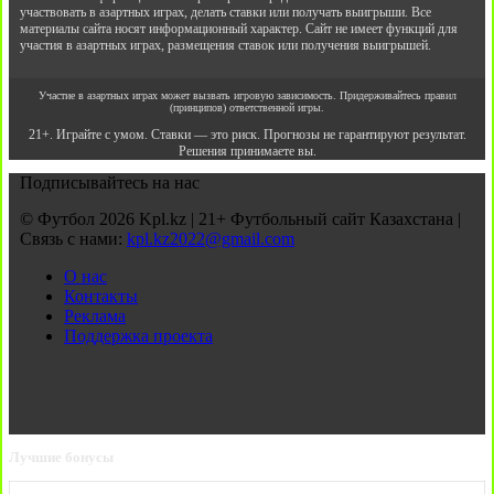
участвовать в азартных играх, делать ставки или получать выигрыши. Все
материалы сайта носят информационный характер. Сайт не имеет функций для
участия в азартных играх, размещения ставок или получения выигрышей.
Участие в азартных играх может вызвать игровую зависимость. Придерживайтесь правил
(принципов) ответственной игры.
21+. Играйте с умом. Ставки — это риск. Прогнозы не гарантируют результат.
Решения принимаете вы.
Подписывайтесь на нас
© Футбол 2026 Kpl.kz | 21+ Футбольный сайт Казахстана |
Связь с нами:
kpl.kz2022@gmail.com
О нас
Контакты
Реклама
Поддержка проекта
Лучшие бонусы