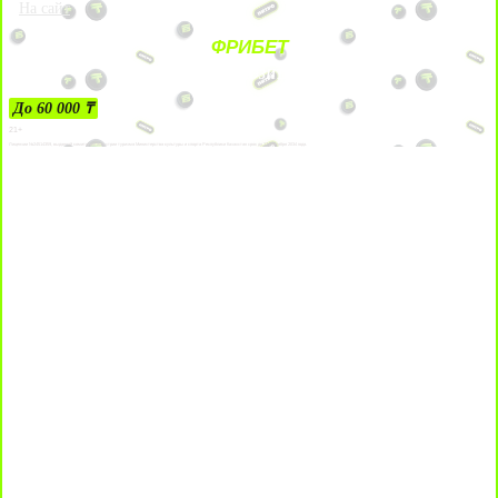
На сайт
ФРИБЕТ
ЗА ДЕПОЗИТЫ
До 60 000 ₸
21+
Лицензии №24514359, выданной комитетом индустрии туризма Министерства культуры и спорта Республики Казахстан срок до 27 сентября 2034 года.