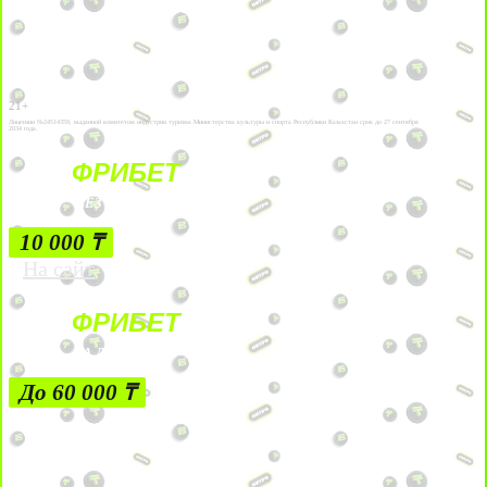
21+
Лицензии №24514359, выданной комитетом индустрии туризма Министерства культуры и спорта Республики Казахстан срок до 27 сентября
2034 года.
ФРИБЕТ
БЕЗ УСЛОВИЙ
10 000 ₸
На сайт
ФРИБЕТ
ЗА ДЕПОЗИТЫ
До 60 000 ₸