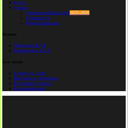
Клубы
Футзал
Чемпионат Казахстана
2025-2026
Первая лига
Кубок Казахстана
История
Чемпионы КПЛ
Бомбардиры КПЛ
База знаний
Ставки на спорт
Причины и симптомы
Кто такой лудоман?
Как избавиться?