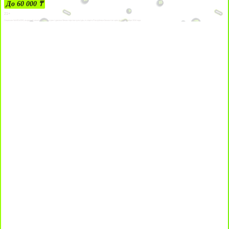
До 60 000 ₸
21+
Лицензии №24514359, выданной комитетом индустрии туризма Министерства культуры и спорта Республики Казахстан срок до 27 сентября 2034 года.