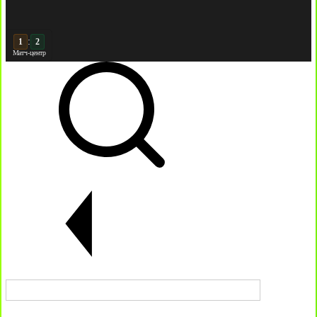
:
2
2
Матч-центр