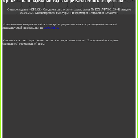
Kpl.kz — ваш надежный гид в мире Казахстанского футбола!
Сетевое издание «KPLKZ» Свидетельство о регистрации: серия № KZ11VPY00109441 выдано
09.01.2025 Министерством культуры и информации Республики Казахстан.
Использование материалов сайта www.kpl.kz разрешено только с размещением активной
индексируемой гиперссылки на
www.kpl.kz
Участие в азартных играх может вызвать игровую зависимость. Придерживайтесь правил
(принципов) ответственной игры.