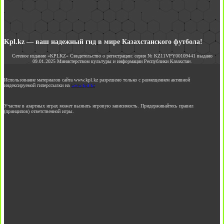
Kpl.kz — ваш надежный гид в мире Казахстанского футбола!
Сетевое издание «KPLKZ» Свидетельство о регистрации: серия № KZ11VPY00109441 выдано
09.01.2025 Министерством культуры и информации Республики Казахстан.
Использование материалов сайта www.kpl.kz разрешено только с размещением активной
индексируемой гиперссылки на
www.kpl.kz
Участие в азартных играх может вызвать игровую зависимость. Придерживайтесь правил
(принципов) ответственной игры.