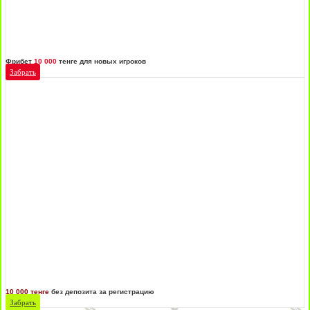
Фрибет
10 000
тенге для новых игроков
Забрать
10 000 тенге
без депозита за регистрацию
Забрать