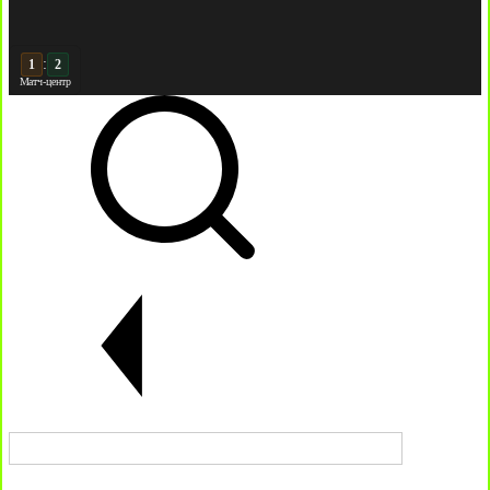
:
2
2
Матч-центр