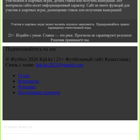
участвовать в азартных играх, делать ставки или получать выигрыши. Все
материалы сайта носят информационный характер. Сайт не имеет функций для
участия в азартных играх, размещения ставок или получения выигрышей.
Участие в азартных играх может вызвать игровую зависимость. Придерживайтесь правил
(принципов) ответственной игры.
21+. Играйте с умом. Ставки — это риск. Прогнозы не гарантируют результат.
Решения принимаете вы.
Подписывайтесь на нас
© Футбол 2026 Kpl.kz | 21+ Футбольный сайт Казахстана |
Связь с нами:
kpl.kz2022@gmail.com
О нас
Контакты
Реклама
Поддержка проекта
Лучшие бонусы