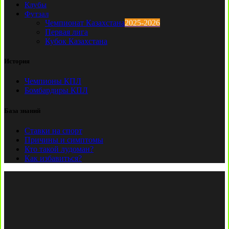
Клубы
Футзал
Чемпионат Казахстана
2025-2026
Первая лига
Кубок Казахстана
История
Чемпионы КПЛ
Бомбардиры КПЛ
База знаний
Ставки на спорт
Причины и симптомы
Кто такой лудоман?
Как избавиться?