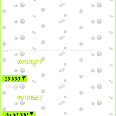
21+
Лицензии №24514359, выданной комитетом индустрии туризма Министерства культуры и спорта Республики Казахстан срок до 27 сентября
2034 года.
ФРИБЕТ
БЕЗ УСЛОВИЙ
10 000 ₸
На сайт
ФРИБЕТ
ЗА ДЕПОЗИТЫ
До 60 000 ₸