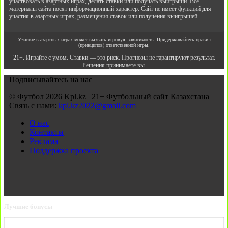
участвовать в азартных играх, делать ставки или получать выигрыши. Все
материалы сайта носят информационный характер. Сайт не имеет функций для
участия в азартных играх, размещения ставок или получения выигрышей.
Участие в азартных играх может вызвать игровую зависимость. Придерживайтесь правил
(принципов) ответственной игры.
21+. Играйте с умом. Ставки — это риск. Прогнозы не гарантируют результат.
Решения принимаете вы.
Подписывайтесь на нас
© Футбол 2026 Kpl.kz | 21+ Футбольный сайт Казахстана |
Связь с нами:
kpl.kz2022@gmail.com
О нас
Контакты
Реклама
Поддержка проекта
Лучшие бонусы