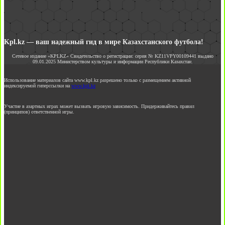
Kpl.kz — ваш надежный гид в мире Казахстанского футбола!
Сетевое издание «KPLKZ» Свидетельство о регистрации: серия № KZ11VPY00109441 выдано
09.01.2025 Министерством культуры и информации Республики Казахстан.
Использование материалов сайта www.kpl.kz разрешено только с размещением активной
индексируемой гиперссылки на
www.kpl.kz
Участие в азартных играх может вызвать игровую зависимость. Придерживайтесь правил
(принципов) ответственной игры.