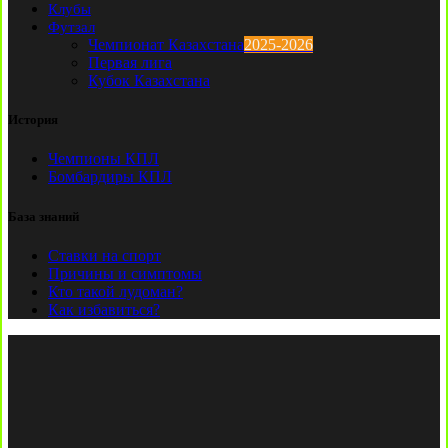
Клубы
Футзал
Чемпионат Казахстана
2025-2026
Первая лига
Кубок Казахстана
История
Чемпионы КПЛ
Бомбардиры КПЛ
База знаний
Ставки на спорт
Причины и симптомы
Кто такой лудоман?
Как избавиться?