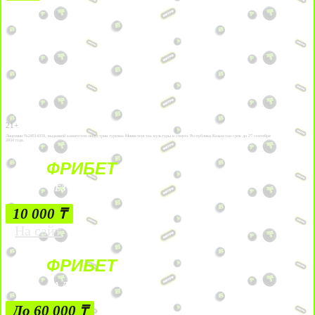
21+
Лицензии №24514359, выданной комитетом индустрии туризма Министерства культуры и спорта Республики Казахстан срок до 27 сентября
2034 года.
ФРИБЕТ
БЕЗ УСЛОВИЙ
10 000 ₸
На сайт
ФРИБЕТ
ЗА ДЕПОЗИТЫ
До 60 000 ₸