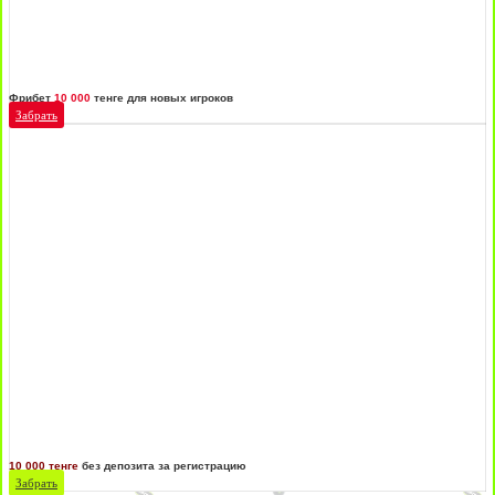
Фрибет
10 000
тенге для новых игроков
Забрать
10 000 тенге
без депозита за регистрацию
Забрать