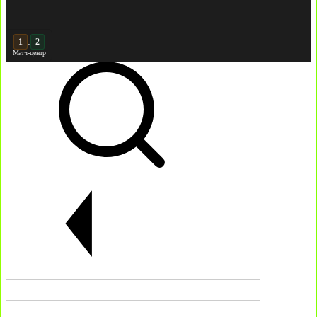
:
2
2
Матч-центр