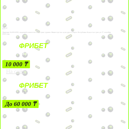
21+
Лицензии №24514359, выданной комитетом индустрии туризма Министерства культуры и спорта Республики Казахстан срок до 27 сентября
2034 года.
ФРИБЕТ
БЕЗ УСЛОВИЙ
10 000 ₸
На сайт
ФРИБЕТ
ЗА ДЕПОЗИТЫ
До 60 000 ₸