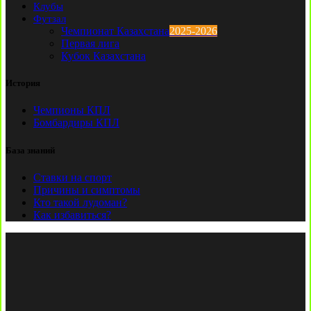
Клубы
Футзал
Чемпионат Казахстана
2025-2026
Первая лига
Кубок Казахстана
История
Чемпионы КПЛ
Бомбардиры КПЛ
База знаний
Ставки на спорт
Причины и симптомы
Кто такой лудоман?
Как избавиться?