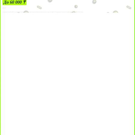
До 60 000 ₸
21+
Лицензии №24514359, выданной комитетом индустрии туризма Министерства культуры и спорта Республики Казахстан срок до 27 сентября 2034 года.