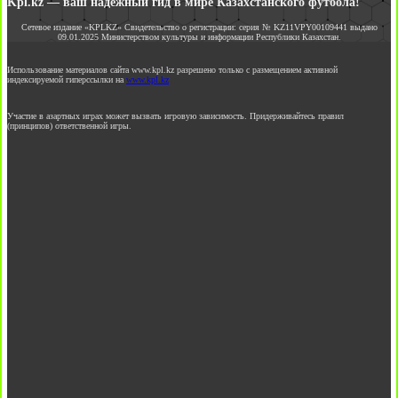
Kpl.kz — ваш надежный гид в мире Казахстанского футбола!
Сетевое издание «KPLKZ» Свидетельство о регистрации: серия № KZ11VPY00109441 выдано
09.01.2025 Министерством культуры и информации Республики Казахстан.
Использование материалов сайта www.kpl.kz разрешено только с размещением активной
индексируемой гиперссылки на
www.kpl.kz
Участие в азартных играх может вызвать игровую зависимость. Придерживайтесь правил
(принципов) ответственной игры.