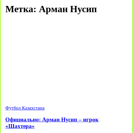
Метка:
Арман Нусип
Футбол Казахстана
Официально: Арман Нусип – игрок
«Шахтера»