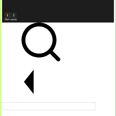
:
2
2
Матч-центр