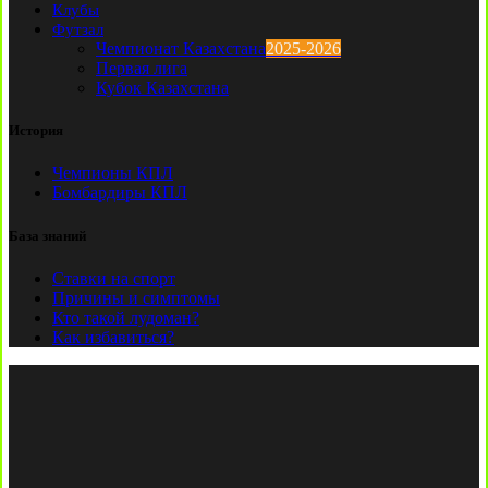
Клубы
Футзал
Чемпионат Казахстана
2025-2026
Первая лига
Кубок Казахстана
История
Чемпионы КПЛ
Бомбардиры КПЛ
База знаний
Ставки на спорт
Причины и симптомы
Кто такой лудоман?
Как избавиться?