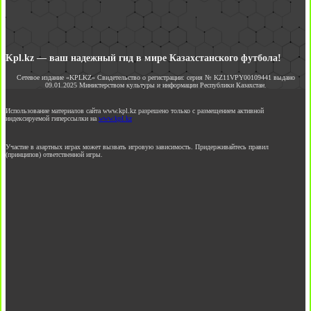
Kpl.kz — ваш надежный гид в мире Казахстанского футбола!
Сетевое издание «KPLKZ» Свидетельство о регистрации: серия № KZ11VPY00109441 выдано
09.01.2025 Министерством культуры и информации Республики Казахстан.
Использование материалов сайта www.kpl.kz разрешено только с размещением активной
индексируемой гиперссылки на
www.kpl.kz
Участие в азартных играх может вызвать игровую зависимость. Придерживайтесь правил
(принципов) ответственной игры.