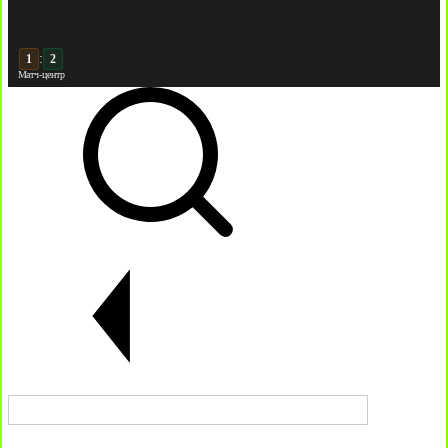
:
2
2
Матч-центр