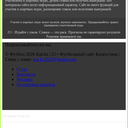
участвовать в азартных играх, делать ставки или получать выигрыши. Все
материалы сайта носят информационный характер. Сайт не имеет функций для
участия в азартных играх, размещения ставок или получения выигрышей.
Участие в азартных играх может вызвать игровую зависимость. Придерживайтесь правил
(принципов) ответственной игры.
21+. Играйте с умом. Ставки — это риск. Прогнозы не гарантируют результат.
Решения принимаете вы.
Подписывайтесь на нас
© Футбол 2026 Kpl.kz | 21+ Футбольный сайт Казахстана |
Связь с нами:
kpl.kz2022@gmail.com
О нас
Контакты
Реклама
Поддержка проекта
Лучшие бонусы