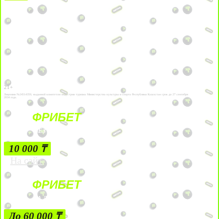
21+
Лицензии №24514359, выданной комитетом индустрии туризма Министерства культуры и спорта Республики Казахстан срок до 27 сентября
2034 года.
ФРИБЕТ
БЕЗ УСЛОВИЙ
10 000 ₸
На сайт
ФРИБЕТ
ЗА ДЕПОЗИТЫ
До 60 000 ₸