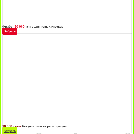
Фрибет
10 000
тенге для новых игроков
Забрать
10 000 тенге
без депозита за регистрацию
Забрать