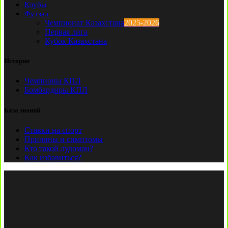
Клубы
Футзал
Чемпионат Казахстана
2025-2026
Первая лига
Кубок Казахстана
История
Чемпионы КПЛ
Бомбардиры КПЛ
База знаний
Ставки на спорт
Причины и симптомы
Кто такой лудоман?
Как избавиться?