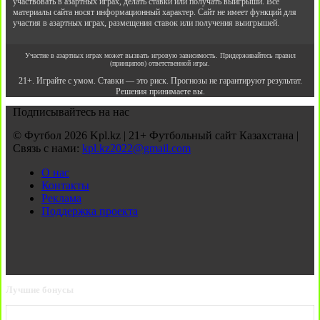
участвовать в азартных играх, делать ставки или получать выигрыши. Все
материалы сайта носят информационный характер. Сайт не имеет функций для
участия в азартных играх, размещения ставок или получения выигрышей.
Участие в азартных играх может вызвать игровую зависимость. Придерживайтесь правил
(принципов) ответственной игры.
21+. Играйте с умом. Ставки — это риск. Прогнозы не гарантируют результат.
Решения принимаете вы.
Подписывайтесь на нас
© Футбол 2026 Kpl.kz | 21+ Футбольный сайт Казахстана |
Связь с нами:
kpl.kz2022@gmail.com
О нас
Контакты
Реклама
Поддержка проекта
Лучшие бонусы