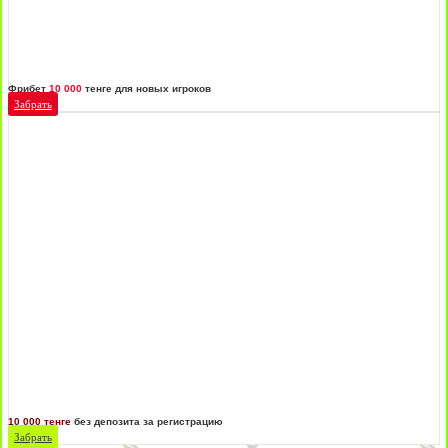
Фрибет
10 000
тенге для новых игроков
Забрать
10 000 тенге
без депозита за регистрацию
Забрать