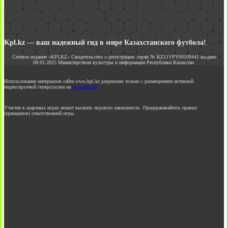
Kpl.kz — ваш надежный гид в мире Казахстанского футбола!
Сетевое издание «KPLKZ» Свидетельство о регистрации: серия № KZ11VPY00109441 выдано
09.01.2025 Министерством культуры и информации Республики Казахстан.
Использование материалов сайта www.kpl.kz разрешено только с размещением активной
индексируемой гиперссылки на
www.kpl.kz
Участие в азартных играх может вызвать игровую зависимость. Придерживайтесь правил
(принципов) ответственной игры.