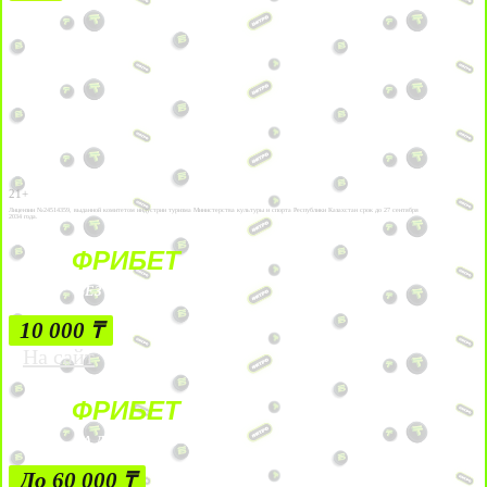
21+
Лицензии №24514359, выданной комитетом индустрии туризма Министерства культуры и спорта Республики Казахстан срок до 27 сентября
2034 года.
ФРИБЕТ
БЕЗ УСЛОВИЙ
10 000 ₸
На сайт
ФРИБЕТ
ЗА ДЕПОЗИТЫ
До 60 000 ₸