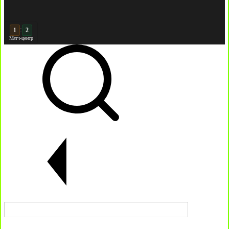
:
2
2
Матч-центр