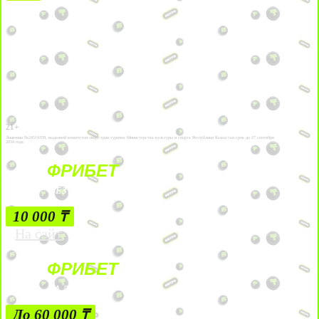
21+
Лицензии №24514359, выданной комитетом индустрии туризма Министерства культуры и спорта Республики Казахстан срок до 27 сентября
2034 года.
ФРИБЕТ
БЕЗ УСЛОВИЙ
10 000 ₸
На сайт
ФРИБЕТ
ЗА ДЕПОЗИТЫ
До 60 000 ₸