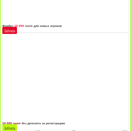
Фрибет
10 000
тенге для новых игроков
Забрать
10 000 тенге
без депозита за регистрацию
Забрать