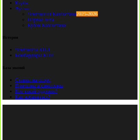
Клубы
Футзал
Чемпионат Казахстана
2025-2026
Первая лига
Кубок Казахстана
История
Чемпионы КПЛ
Бомбардиры КПЛ
База знаний
Ставки на спорт
Причины и симптомы
Кто такой лудоман?
Как избавиться?