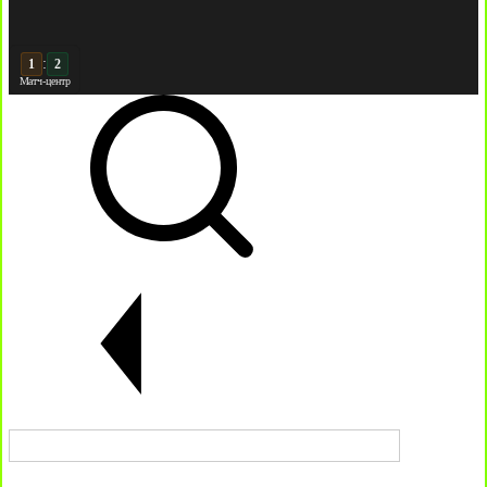
:
2
2
Матч-центр