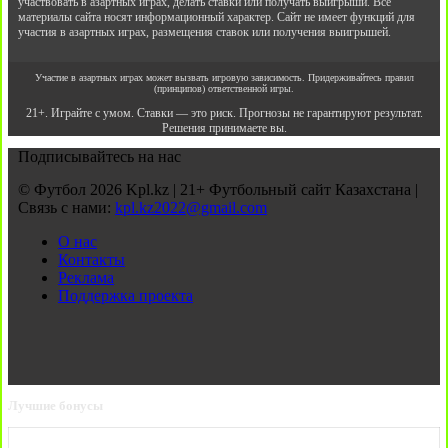
участвовать в азартных играх, делать ставки или получать выигрыши. Все
материалы сайта носят информационный характер. Сайт не имеет функций для
участия в азартных играх, размещения ставок или получения выигрышей.
Участие в азартных играх может вызвать игровую зависимость. Придерживайтесь правил
(принципов) ответственной игры.
21+. Играйте с умом. Ставки — это риск. Прогнозы не гарантируют результат.
Решения принимаете вы.
Подписывайтесь на нас
© Футбол 2026 Kpl.kz | 21+ Футбольный сайт Казахстана |
Связь с нами:
kpl.kz2022@gmail.com
О нас
Контакты
Реклама
Поддержка проекта
Лучшие бонусы