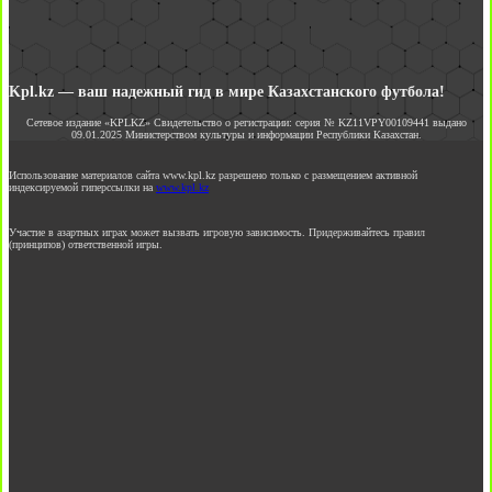
Kpl.kz — ваш надежный гид в мире Казахстанского футбола!
Сетевое издание «KPLKZ» Свидетельство о регистрации: серия № KZ11VPY00109441 выдано
09.01.2025 Министерством культуры и информации Республики Казахстан.
Использование материалов сайта www.kpl.kz разрешено только с размещением активной
индексируемой гиперссылки на
www.kpl.kz
Участие в азартных играх может вызвать игровую зависимость. Придерживайтесь правил
(принципов) ответственной игры.