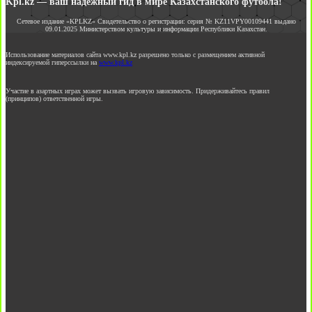
Kpl.kz — ваш надежный гид в мире Казахстанского футбола!
Сетевое издание «KPLKZ» Свидетельство о регистрации: серия № KZ11VPY00109441 выдано
09.01.2025 Министерством культуры и информации Республики Казахстан.
Использование материалов сайта www.kpl.kz разрешено только с размещением активной
индексируемой гиперссылки на
www.kpl.kz
Участие в азартных играх может вызвать игровую зависимость. Придерживайтесь правил
(принципов) ответственной игры.