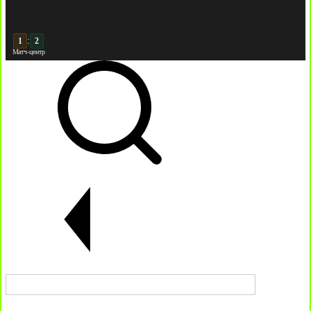
:
2
2
Матч-центр