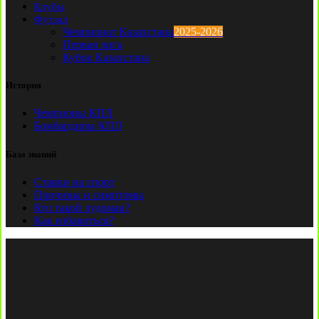
Клубы
Футзал
Чемпионат Казахстана
2025-2026
Первая лига
Кубок Казахстана
История
Чемпионы КПЛ
Бомбардиры КПЛ
База знаний
Ставки на спорт
Причины и симптомы
Кто такой лудоман?
Как избавиться?