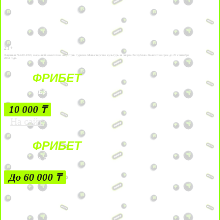
21+
Лицензии №24514359, выданной комитетом индустрии туризма Министерства культуры и спорта Республики Казахстан срок до 27 сентября
2034 года.
ФРИБЕТ
БЕЗ УСЛОВИЙ
10 000 ₸
На сайт
ФРИБЕТ
ЗА ДЕПОЗИТЫ
До 60 000 ₸