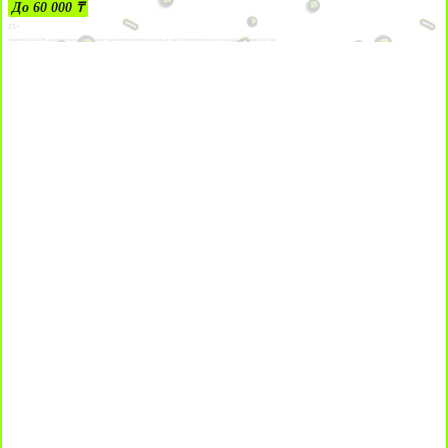
До 60 000 ₸
21+
Лицензии №24514359, выданной комитетом индустрии туризма Министерства культуры и спорта Республики Казахстан срок до 27 сентября 2034 года.