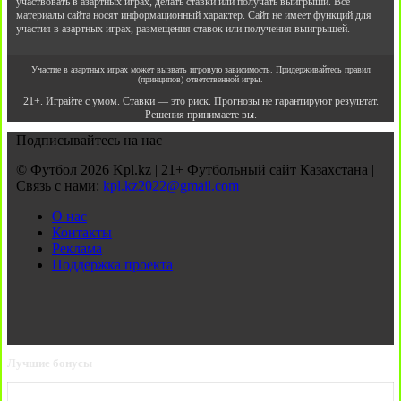
участвовать в азартных играх, делать ставки или получать выигрыши. Все
материалы сайта носят информационный характер. Сайт не имеет функций для
участия в азартных играх, размещения ставок или получения выигрышей.
Участие в азартных играх может вызвать игровую зависимость. Придерживайтесь правил
(принципов) ответственной игры.
21+. Играйте с умом. Ставки — это риск. Прогнозы не гарантируют результат.
Решения принимаете вы.
Подписывайтесь на нас
© Футбол 2026 Kpl.kz | 21+ Футбольный сайт Казахстана |
Связь с нами:
kpl.kz2022@gmail.com
О нас
Контакты
Реклама
Поддержка проекта
Лучшие бонусы