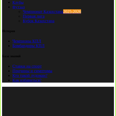
Клубы
Футзал
Чемпионат Казахстана
2025-2026
Первая лига
Кубок Казахстана
История
Чемпионы КПЛ
Бомбардиры КПЛ
База знаний
Ставки на спорт
Причины и симптомы
Кто такой лудоман?
Как избавиться?