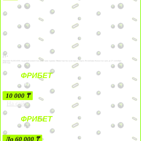
21+
Лицензии №24514359, выданной комитетом индустрии туризма Министерства культуры и спорта Республики Казахстан срок до 27 сентября
2034 года.
ФРИБЕТ
БЕЗ УСЛОВИЙ
10 000 ₸
На сайт
ФРИБЕТ
ЗА ДЕПОЗИТЫ
До 60 000 ₸