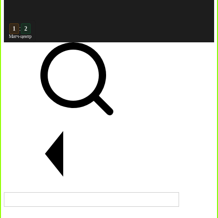
:
2
2
Матч-центр