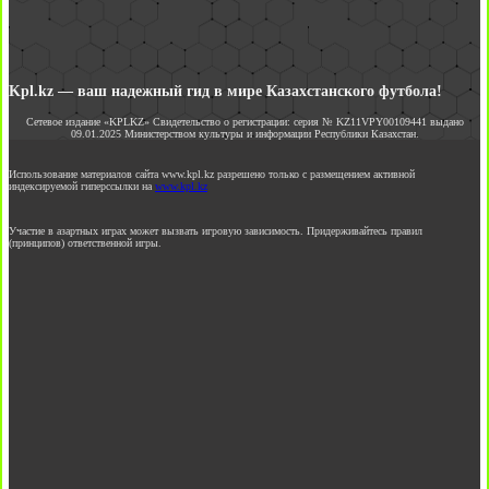
Kpl.kz — ваш надежный гид в мире Казахстанского футбола!
Сетевое издание «KPLKZ» Свидетельство о регистрации: серия № KZ11VPY00109441 выдано
09.01.2025 Министерством культуры и информации Республики Казахстан.
Использование материалов сайта www.kpl.kz разрешено только с размещением активной
индексируемой гиперссылки на
www.kpl.kz
Участие в азартных играх может вызвать игровую зависимость. Придерживайтесь правил
(принципов) ответственной игры.