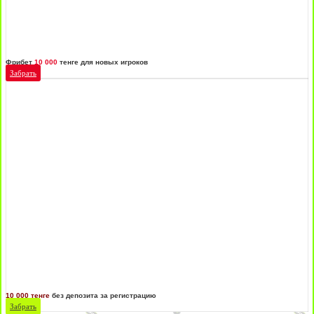
Фрибет
10 000
тенге для новых игроков
Забрать
10 000 тенге
без депозита за регистрацию
Забрать