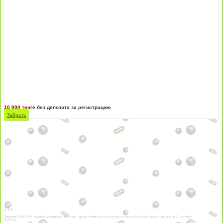
10 000 тенге
без депозита за регистрацию
Забрать
21+
Лицензии №24514359, выданной комитетом индустрии туризма Министерства культуры и спорта Республики Казахстан срок до 27 сентября
2034 года.