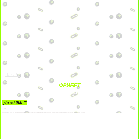
На сайт
ФРИБЕТ
ЗА ДЕПОЗИТЫ
До 60 000 ₸
21+
Лицензии №24514359, выданной комитетом индустрии туризма Министерства культуры и спорта Республики Казахстан срок до 27 сентября 2034 года.