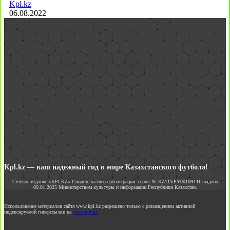
Kpl.kz
06.08.2022
Kpl.kz — ваш надежный гид в мире Казахстанского футбола!
Сетевое издание «KPLKZ» Свидетельство о регистрации: серия № KZ11VPY00109441 выдано
09.01.2025 Министерством культуры и информации Республики Казахстан.
Использование материалов сайта www.kpl.kz разрешено только с размещением активной
индексируемой гиперссылки на
www.kpl.kz