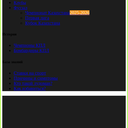
Клубы
Футзал
Чемпионат Казахстана
2025-2026
Первая лига
Кубок Казахстана
История
Чемпионы КПЛ
Бомбардиры КПЛ
База знаний
Ставки на спорт
Причины и симптомы
Кто такой лудоман?
Как избавиться?