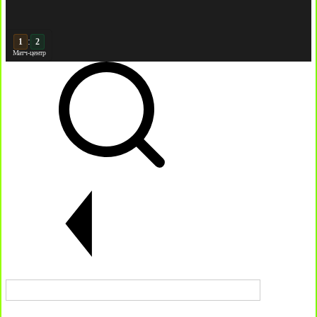
:
2
2
Матч-центр