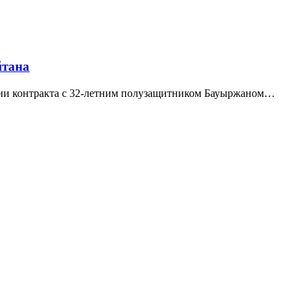
йтана
ии контракта с 32-летним полузащитником Бауыржаном…