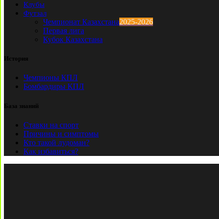
Клубы
Футзал
Чемпионат Казахстана
2025-2026
Первая лига
Кубок Казахстана
История
Чемпионы КПЛ
Бомбардиры КПЛ
База знаний
Ставки на спорт
Причины и симптомы
Кто такой лудоман?
Как избавиться?