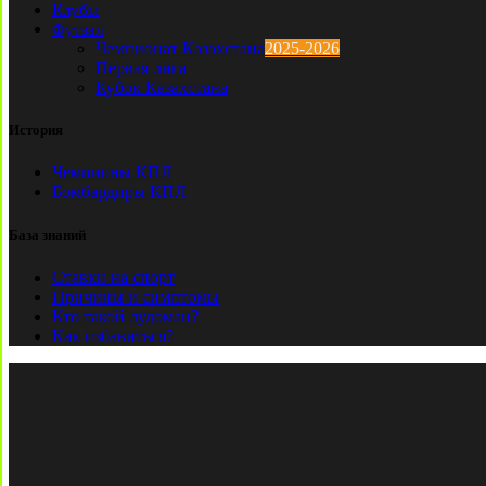
Клубы
Футзал
Чемпионат Казахстана
2025-2026
Первая лига
Кубок Казахстана
История
Чемпионы КПЛ
Бомбардиры КПЛ
База знаний
Ставки на спорт
Причины и симптомы
Кто такой лудоман?
Как избавиться?