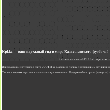
Kpl.kz — ваш надежный гид в мире Казахстанского футбола!
Сетевое издание «KPLKZ» Свидетельств
Использование материалов сайта www.kpl.kz разрешено только с размещением активной 
Участие в азартных играх может вызвать игровую зависимость. Придерживайтесь правил (принципов) о