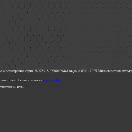
о о регистрации: серия № KZ11VPY00109441 выдано 09.01.2025 Министерством культу
индексируемой гиперссылки на
www.kpl.kz
тветственной игры.