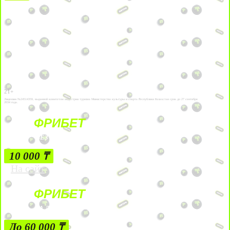
21+
Лицензии №24514359, выданной комитетом индустрии туризма Министерства культуры и спорта Республики Казахстан срок до 27 сентября
2034 года.
ФРИБЕТ
БЕЗ УСЛОВИЙ
10 000 ₸
На сайт
ФРИБЕТ
ЗА ДЕПОЗИТЫ
До 60 000 ₸