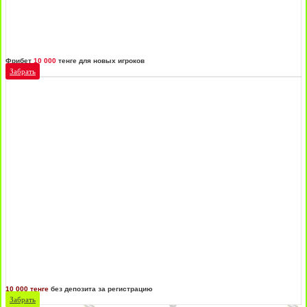
Фрибет
10 000
тенге для новых игроков
Забрать
10 000 тенге
без депозита за регистрацию
Забрать