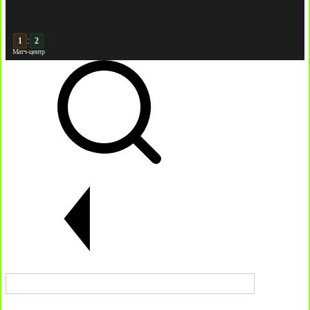
:
2
2
Матч-центр