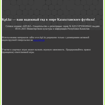
Kpl.kz — ваш надежный гид в мире Казахстанского футбола!
Сетевое издание «KPLKZ» Свидетельство о регистрации: серия № KZ11VPY00109441 выдано
09.01.2025 Министерством культуры и информации Республики Казахстан.
Использование материалов сайта www.kpl.kz разрешено только с размещением активной
индексируемой гиперссылки на
www.kpl.kz
Участие в азартных играх может вызвать игровую зависимость. Придерживайтесь правил
(принципов) ответственной игры.