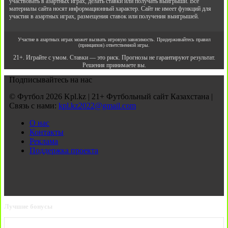
участвовать в азартных играх, делать ставки или получать выигрыши. Все
материалы сайта носят информационный характер. Сайт не имеет функций для
участия в азартных играх, размещения ставок или получения выигрышей.
Участие в азартных играх может вызвать игровую зависимость. Придерживайтесь правил
(принципов) ответственной игры.
21+. Играйте с умом. Ставки — это риск. Прогнозы не гарантируют результат.
Решения принимаете вы.
Подписывайтесь на нас
© Футбол 2026 Kpl.kz | 21+ Футбольный сайт Казахстана |
Связь с нами:
kpl.kz2022@gmail.com
О нас
Контакты
Реклама
Поддержка проекта
Лучшие бонусы