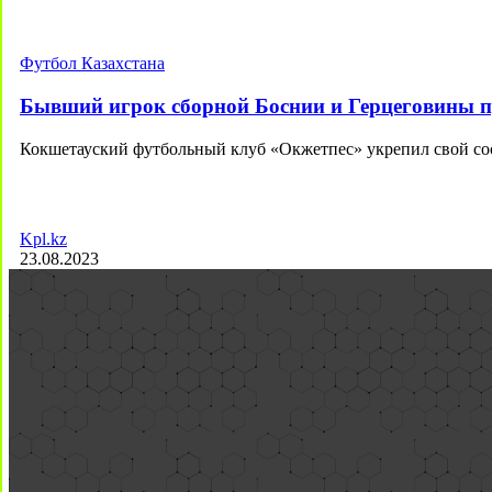
Футбол Казахстана
Бывший игрок сборной Боснии и Герцеговины п
Кокшетауский футбольный клуб «Окжетпес» укрепил свой с
Kpl.kz
23.08.2023