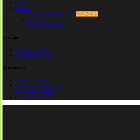
Клубы
Футзал
Чемпионат Казахстана
2025-2026
Первая лига
Кубок Казахстана
История
Чемпионы КПЛ
Бомбардиры КПЛ
База знаний
Ставки на спорт
Причины и симптомы
Кто такой лудоман?
Как избавиться?