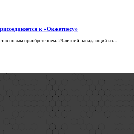
рисоединяется к «Окжетпесу»
остав новым приобретением. 29-летний нападающий из…