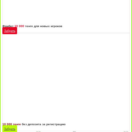
Фрибет
10 000
тенге для новых игроков
Забрать
10 000 тенге
без депозита за регистрацию
Забрать