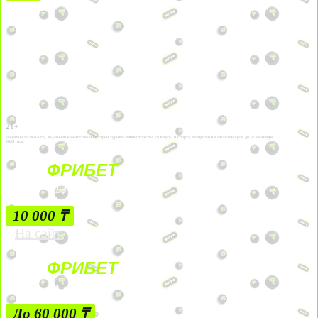
21+
Лицензии №24514359, выданной комитетом индустрии туризма Министерства культуры и спорта Республики Казахстан срок до 27 сентября
2034 года.
ФРИБЕТ
БЕЗ УСЛОВИЙ
10 000 ₸
На сайт
ФРИБЕТ
ЗА ДЕПОЗИТЫ
До 60 000 ₸