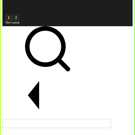
:
2
2
Матч-центр