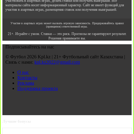
участвовать в азартных играх, делать ставки или получать выигрыши. Все
материалы сайта носят информационный характер. Сайт не имеет функций для
участия в азартных играх, размещения ставок или получения выигрышей.
Участие в азартных играх может вызвать игровую зависимость. Придерживайтесь правил
(принципов) ответственной игры.
21+. Играйте с умом. Ставки — это риск. Прогнозы не гарантируют результат.
Решения принимаете вы.
Подписывайтесь на нас
© Футбол 2026 Kpl.kz | 21+ Футбольный сайт Казахстана |
Связь с нами:
kpl.kz2022@gmail.com
О нас
Контакты
Реклама
Поддержка проекта
Лучшие бонусы