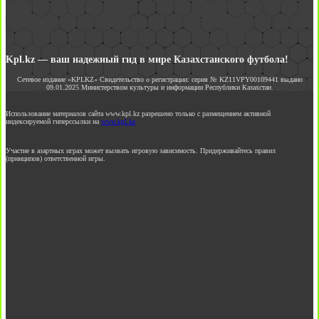
Kpl.kz — ваш надежный гид в мире Казахстанского футбола!
Сетевое издание «KPLKZ» Свидетельство о регистрации: серия № KZ11VPY00109441 выдано
09.01.2025 Министерством культуры и информации Республики Казахстан.
Использование материалов сайта www.kpl.kz разрешено только с размещением активной
индексируемой гиперссылки на
www.kpl.kz
Участие в азартных играх может вызвать игровую зависимость. Придерживайтесь правил
(принципов) ответственной игры.