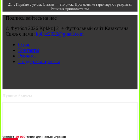
21+. Играйте с умом. Ставки — это риск. Прогнозы не гарантируют результат.
Решения принимаете вы.
Подписывайтесь на нас
© Футбол 2026 Kpl.kz | 21+ Футбольный сайт Казахстана |
Связь с нами:
kpl.kz2022@gmail.com
О нас
Контакты
Реклама
Поддержка проекта
Лучшие бонусы
Фрибет
10 000
тенге для новых игроков