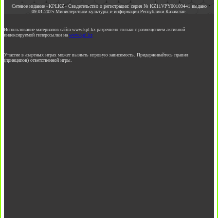
Сетевое издание «KPLKZ» Свидетельство о регистрации: серия № KZ11VPY00109441 выдано
09.01.2025 Министерством культуры и информации Республики Казахстан.
Использование материалов сайта www.kpl.kz разрешено только с размещением активной
индексируемой гиперссылки на
www.kpl.kz
Участие в азартных играх может вызвать игровую зависимость. Придерживайтесь правил
(принципов) ответственной игры.