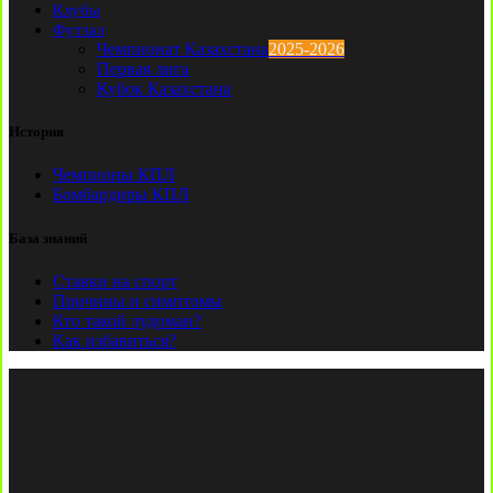
Клубы
Футзал
Чемпионат Казахстана
2025-2026
Первая лига
Кубок Казахстана
История
Чемпионы КПЛ
Бомбардиры КПЛ
База знаний
Ставки на спорт
Причины и симптомы
Кто такой лудоман?
Как избавиться?