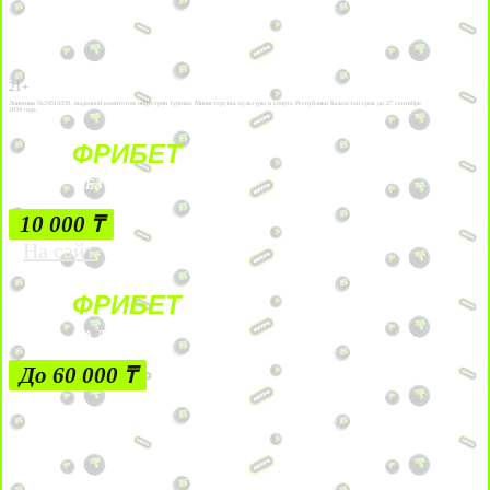
21+
Лицензии №24514359, выданной комитетом индустрии туризма Министерства культуры и спорта Республики Казахстан срок до 27 сентября
2034 года.
ФРИБЕТ
БЕЗ УСЛОВИЙ
10 000 ₸
На сайт
ФРИБЕТ
ЗА ДЕПОЗИТЫ
До 60 000 ₸