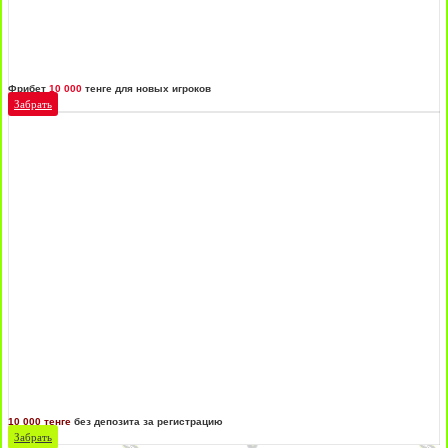
Фрибет
10 000
тенге для новых игроков
Забрать
10 000 тенге
без депозита за регистрацию
Забрать