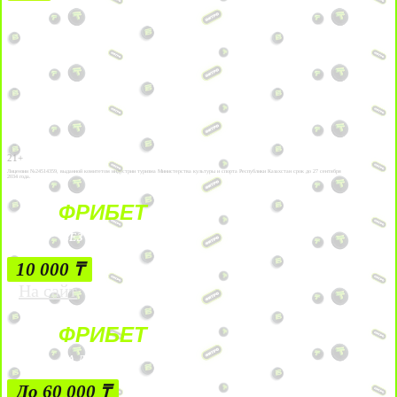
21+
Лицензии №24514359, выданной комитетом индустрии туризма Министерства культуры и спорта Республики Казахстан срок до 27 сентября
2034 года.
ФРИБЕТ
БЕЗ УСЛОВИЙ
10 000 ₸
На сайт
ФРИБЕТ
ЗА ДЕПОЗИТЫ
До 60 000 ₸