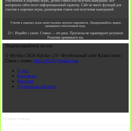
участвовать в азартных играх, делать ставки или получать выигрыши. Все
материалы сайта носят информационный характер. Сайт не имеет функций для
участия в азартных играх, размещения ставок или получения выигрышей.
Участие в азартных играх может вызвать игровую зависимость. Придерживайтесь правил
(принципов) ответственной игры.
21+. Играйте с умом. Ставки — это риск. Прогнозы не гарантируют результат.
Решения принимаете вы.
Подписывайтесь на нас
© Футбол 2026 Kpl.kz | 21+ Футбольный сайт Казахстана |
Связь с нами:
kpl.kz2022@gmail.com
О нас
Контакты
Реклама
Поддержка проекта
Лучшие бонусы