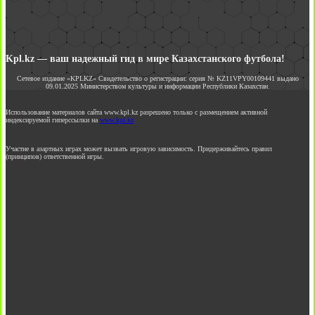
Kpl.kz — ваш надежный гид в мире Казахстанского футбола!
Сетевое издание «KPLKZ» Свидетельство о регистрации: серия № KZ11VPY00109441 выдано
09.01.2025 Министерством культуры и информации Республики Казахстан.
Использование материалов сайта www.kpl.kz разрешено только с размещением активной
индексируемой гиперссылки на
www.kpl.kz
Участие в азартных играх может вызвать игровую зависимость. Придерживайтесь правил
(принципов) ответственной игры.