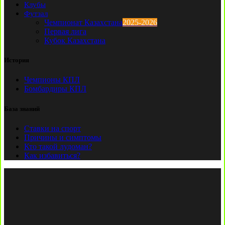
Клубы
Футзал
Чемпионат Казахстана
2025-2026
Первая лига
Кубок Казахстана
История
Чемпионы КПЛ
Бомбардиры КПЛ
База знаний
Ставки на спорт
Причины и симптомы
Кто такой лудоман?
Как избавиться?