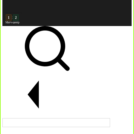
:
2
2
Матч-центр