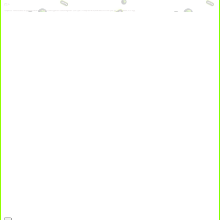
21+
Лицензии №24514359, выданной комитетом индустрии туризма Министерства культуры и спорта Республики Казахстан срок до 27 сентября 2034 года.