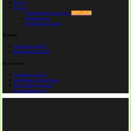
Клубы
Футзал
Чемпионат Казахстана
2025-2026
Первая лига
Кубок Казахстана
История
Чемпионы КПЛ
Бомбардиры КПЛ
База знаний
Ставки на спорт
Причины и симптомы
Кто такой лудоман?
Как избавиться?