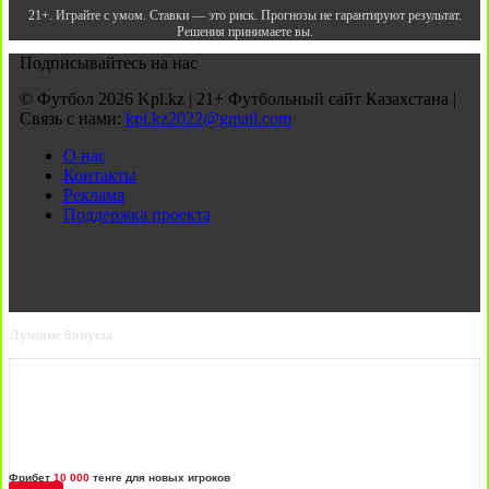
21+. Играйте с умом. Ставки — это риск. Прогнозы не гарантируют результат.
Решения принимаете вы.
Подписывайтесь на нас
© Футбол 2026 Kpl.kz | 21+ Футбольный сайт Казахстана |
Связь с нами:
kpl.kz2022@gmail.com
О нас
Контакты
Реклама
Поддержка проекта
Лучшие бонусы
Фрибет
10 000
тенге для новых игроков