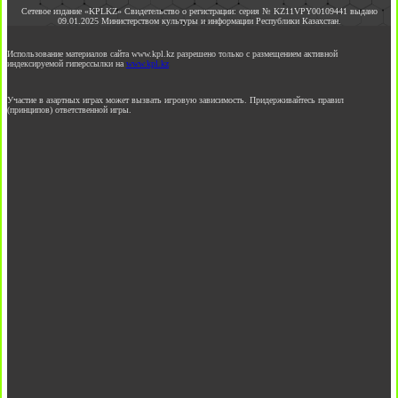
Сетевое издание «KPLKZ» Свидетельство о регистрации: серия № KZ11VPY00109441 выдано
09.01.2025 Министерством культуры и информации Республики Казахстан.
Использование материалов сайта www.kpl.kz разрешено только с размещением активной
индексируемой гиперссылки на
www.kpl.kz
Участие в азартных играх может вызвать игровую зависимость. Придерживайтесь правил
(принципов) ответственной игры.