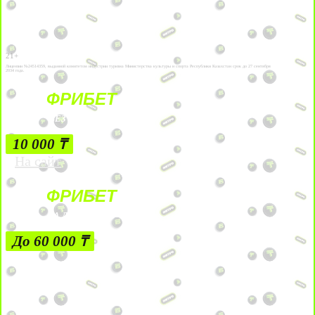
21+
Лицензии №24514359, выданной комитетом индустрии туризма Министерства культуры и спорта Республики Казахстан срок до 27 сентября
2034 года.
ФРИБЕТ
БЕЗ УСЛОВИЙ
10 000 ₸
На сайт
ФРИБЕТ
ЗА ДЕПОЗИТЫ
До 60 000 ₸