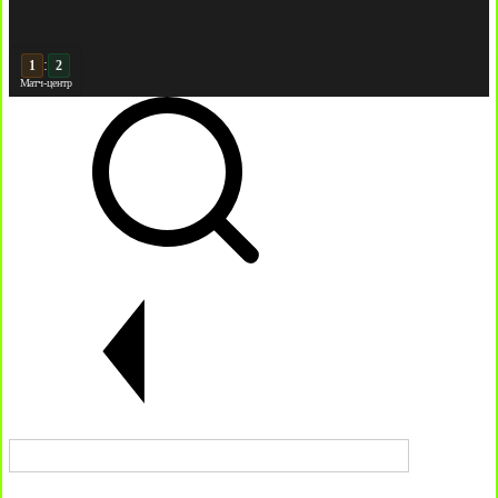
:
2
2
Матч-центр