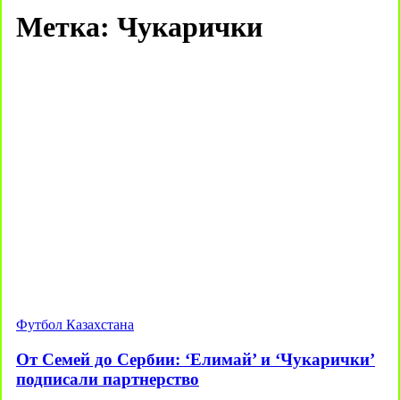
Метка:
Чукарички
Футбол Казахстана
От Семей до Сербии: ‘Елимай’ и ‘Чукарички’
подписали партнерство