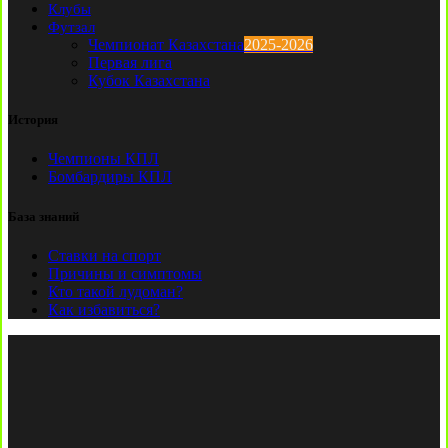
Клубы
Футзал
Чемпионат Казахстана
2025-2026
Первая лига
Кубок Казахстана
История
Чемпионы КПЛ
Бомбардиры КПЛ
База знаний
Ставки на спорт
Причины и симптомы
Кто такой лудоман?
Как избавиться?