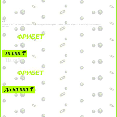
21+
Лицензии №24514359, выданной комитетом индустрии туризма Министерства культуры и спорта Республики Казахстан срок до 27 сентября
2034 года.
ФРИБЕТ
БЕЗ УСЛОВИЙ
10 000 ₸
На сайт
ФРИБЕТ
ЗА ДЕПОЗИТЫ
До 60 000 ₸