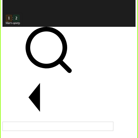
:
2
2
Матч-центр