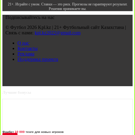
21+. Играйте с умом. Ставки — это риск. Прогнозы не гарантируют результат.
Решения принимаете вы.
Подписывайтесь на нас
© Футбол 2026 Kpl.kz | 21+ Футбольный сайт Казахстана |
Связь с нами:
kpl.kz2022@gmail.com
О нас
Контакты
Реклама
Поддержка проекта
Лучшие бонусы
Фрибет
10 000
тенге для новых игроков