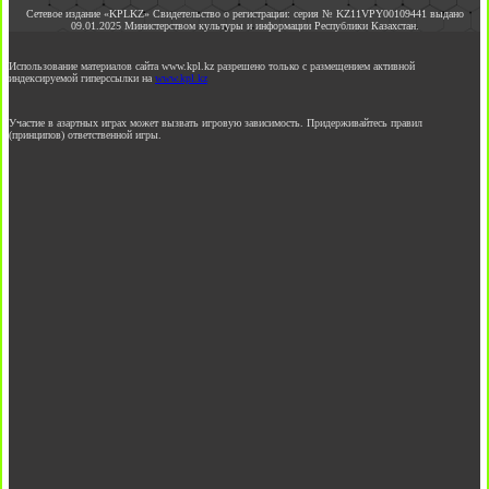
Сетевое издание «KPLKZ» Свидетельство о регистрации: серия № KZ11VPY00109441 выдано
09.01.2025 Министерством культуры и информации Республики Казахстан.
Использование материалов сайта www.kpl.kz разрешено только с размещением активной
индексируемой гиперссылки на
www.kpl.kz
Участие в азартных играх может вызвать игровую зависимость. Придерживайтесь правил
(принципов) ответственной игры.