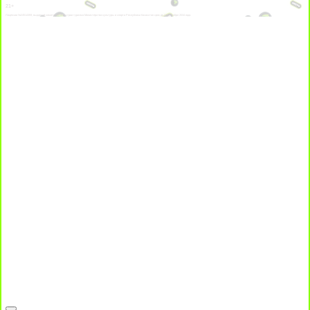
21+
Лицензии №24514359, выданной комитетом индустрии туризма Министерства культуры и спорта Республики Казахстан срок до 27 сентября 2034 года.