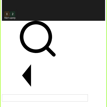
:
2
2
Матч-центр