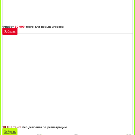
Фрибет
10 000
тенге для новых игроков
Забрать
10 000 тенге
без депозита за регистрацию
Забрать