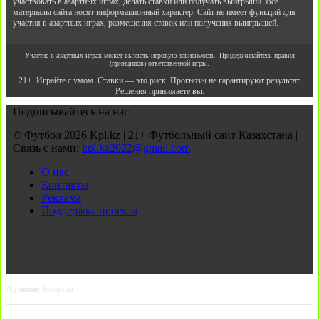
участвовать в азартных играх, делать ставки или получать выигрыши. Все
материалы сайта носят информационный характер. Сайт не имеет функций для
участия в азартных играх, размещения ставок или получения выигрышей.
Участие в азартных играх может вызвать игровую зависимость. Придерживайтесь правил
(принципов) ответственной игры.
21+. Играйте с умом. Ставки — это риск. Прогнозы не гарантируют результат.
Решения принимаете вы.
Подписывайтесь на нас
© Футбол 2026 Kpl.kz | 21+ Футбольный сайт Казахстана |
Связь с нами:
kpl.kz2022@gmail.com
О нас
Контакты
Реклама
Поддержка проекта
Лучшие бонусы