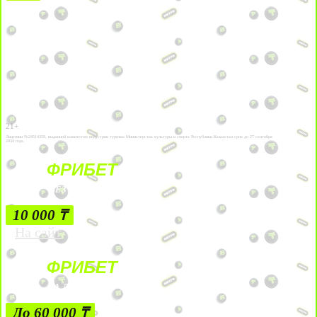
21+
Лицензии №24514359, выданной комитетом индустрии туризма Министерства культуры и спорта Республики Казахстан срок до 27 сентября
2034 года.
ФРИБЕТ
БЕЗ УСЛОВИЙ
10 000 ₸
На сайт
ФРИБЕТ
ЗА ДЕПОЗИТЫ
До 60 000 ₸