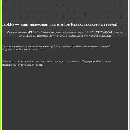
Kpl.kz — ваш надежный гид в мире Казахстанского футбола!
Сетевое издание «KPLKZ» Свидетельство о регистрации: серия № KZ11VPY00109441 выдано
09.01.2025 Министерством культуры и информации Республики Казахстан.
Использование материалов сайта www.kpl.kz разрешено только с размещением активной
индексируемой гиперссылки на
www.kpl.kz
Участие в азартных играх может вызвать игровую зависимость. Придерживайтесь правил
(принципов) ответственной игры.