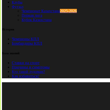
Клубы
Футзал
Чемпионат Казахстана
2025-2026
Первая лига
Кубок Казахстана
История
Чемпионы КПЛ
Бомбардиры КПЛ
База знаний
Ставки на спорт
Причины и симптомы
Кто такой лудоман?
Как избавиться?