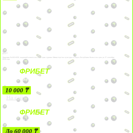
21+
Лицензии №24514359, выданной комитетом индустрии туризма Министерства культуры и спорта Республики Казахстан срок до 27 сентября
2034 года.
ФРИБЕТ
БЕЗ УСЛОВИЙ
10 000 ₸
На сайт
ФРИБЕТ
ЗА ДЕПОЗИТЫ
До 60 000 ₸