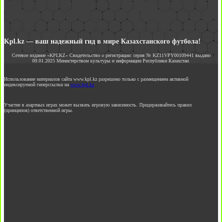
Kpl.kz — ваш надежный гид в мире Казахстанского футбола!
Сетевое издание «KPLKZ» Свидетельство о регистрации: серия № KZ11VPY00109441 выдано
09.01.2025 Министерством культуры и информации Республики Казахстан.
Использование материалов сайта www.kpl.kz разрешено только с размещением активной
индексируемой гиперссылки на
www.kpl.kz
Участие в азартных играх может вызвать игровую зависимость. Придерживайтесь правил
(принципов) ответственной игры.