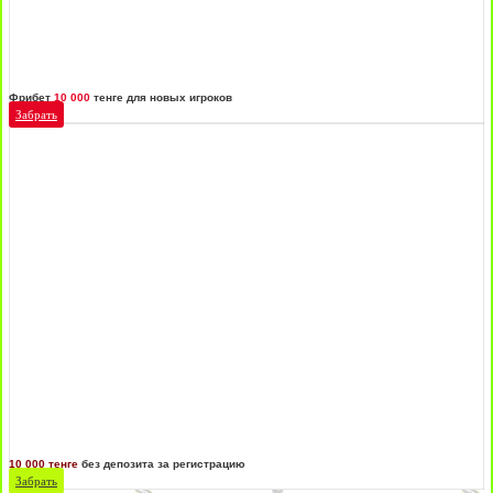
Фрибет
10 000
тенге для новых игроков
Забрать
10 000 тенге
без депозита за регистрацию
Забрать