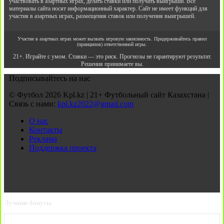
участвовать в азартных играх, делать ставки или получать выигрыши. Все
материалы сайта носят информационный характер. Сайт не имеет функций для
участия в азартных играх, размещения ставок или получения выигрышей.
Участие в азартных играх может вызвать игровую зависимость. Придерживайтесь правил
(принципов) ответственной игры.
21+. Играйте с умом. Ставки — это риск. Прогнозы не гарантируют результат.
Решения принимаете вы.
Подписывайтесь на нас
© Футбол 2026 Kpl.kz | 21+ Футбольный сайт Казахстана |
Связь с нами:
kpl.kz2022@gmail.com
О нас
Контакты
Реклама
Поддержка проекта
Лучшие бонусы