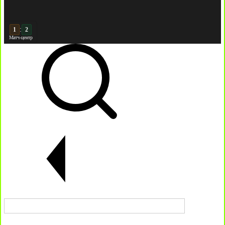
:
2
2
Матч-центр