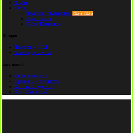
Клубы
Футзал
Чемпионат Казахстана
2025-2026
Первая лига
Кубок Казахстана
История
Чемпионы КПЛ
Бомбардиры КПЛ
База знаний
Ставки на спорт
Причины и симптомы
Кто такой лудоман?
Как избавиться?