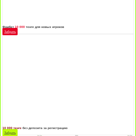
Фрибет
10 000
тенге для новых игроков
Забрать
10 000 тенге
без депозита за регистрацию
Забрать