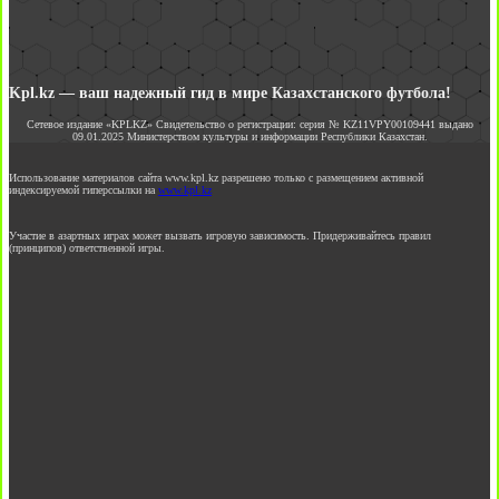
Kpl.kz — ваш надежный гид в мире Казахстанского футбола!
Сетевое издание «KPLKZ» Свидетельство о регистрации: серия № KZ11VPY00109441 выдано
09.01.2025 Министерством культуры и информации Республики Казахстан.
Использование материалов сайта www.kpl.kz разрешено только с размещением активной
индексируемой гиперссылки на
www.kpl.kz
Участие в азартных играх может вызвать игровую зависимость. Придерживайтесь правил
(принципов) ответственной игры.