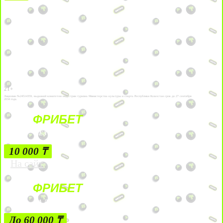
21+
Лицензии №24514359, выданной комитетом индустрии туризма Министерства культуры и спорта Республики Казахстан срок до 27 сентября
2034 года.
ФРИБЕТ
БЕЗ УСЛОВИЙ
10 000 ₸
На сайт
ФРИБЕТ
ЗА ДЕПОЗИТЫ
До 60 000 ₸