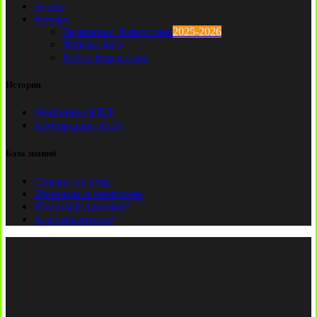
Клубы
Футзал
Чемпионат Казахстана
2025-2026
Первая лига
Кубок Казахстана
История
Чемпионы КПЛ
Бомбардиры КПЛ
База знаний
Ставки на спорт
Причины и симптомы
Кто такой лудоман?
Как избавиться?