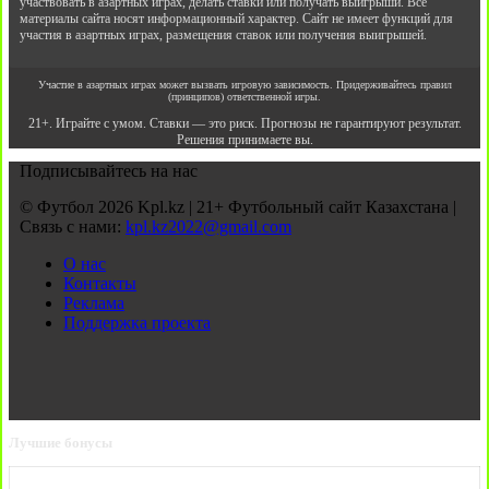
участвовать в азартных играх, делать ставки или получать выигрыши. Все
материалы сайта носят информационный характер. Сайт не имеет функций для
участия в азартных играх, размещения ставок или получения выигрышей.
Участие в азартных играх может вызвать игровую зависимость. Придерживайтесь правил
(принципов) ответственной игры.
21+. Играйте с умом. Ставки — это риск. Прогнозы не гарантируют результат.
Решения принимаете вы.
Подписывайтесь на нас
© Футбол 2026 Kpl.kz | 21+ Футбольный сайт Казахстана |
Связь с нами:
kpl.kz2022@gmail.com
О нас
Контакты
Реклама
Поддержка проекта
Лучшие бонусы