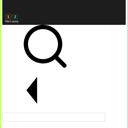
:
2
2
Матч-центр