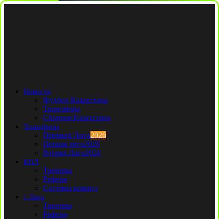
Новости
Футбол Казахстана
Трансферы
Сборная Казахстана
Трансферы
Премьер Лига
2026
Первая лига
2026
Вторая Лига
2026
КПЛ
Тренеры
Рефери
Составы команд
1 Лига
Тренеры
Рефери