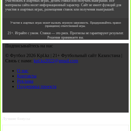
участвовать в азартных играх, делать ставки или получать выигрыши. Все
материалы сайта носят информационный характер. Сайт не имеет функций для
участия в азартных играх, размещения ставок или получения выигрышей.
Участие в азартных играх может вызвать игровую зависимость. Придерживайтесь правил
(принципов) ответственной игры.
21+. Играйте с умом. Ставки — это риск. Прогнозы не гарантируют результат.
Решения принимаете вы.
Подписывайтесь на нас
© Футбол 2026 Kpl.kz | 21+ Футбольный сайт Казахстана |
Связь с нами:
kpl.kz2022@gmail.com
О нас
Контакты
Реклама
Поддержка проекта
Лучшие бонусы