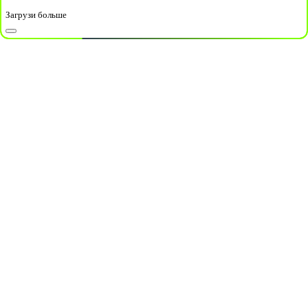
Загрузи больше